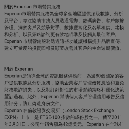
關於Experian 市場營銷服務
Experian市場營銷服務為全球多個地區提供頂級數據、分析
及平台，專注協助市務人員透過電郵、數碼廣告、客戶數據
管理、洞察客戶及競爭對手、數據豐富化及名單租借、建模
和分析、以及策略諮詢更有效地瞄準及接觸其最佳客戶。
Experian 市場營銷服務透過這些功能讓機構提升品牌宣傳、
建立可量度的投資回報及顯著改善其客戶的生命週期價值。
關於 Experian
Experian是領導全球的資訊服務供應商，為逾80個國家的客
戶提供數據及分析服務，協助企業客戶管理借貸風險和避免
財務欺詐損失，以及制訂針對性的市場營銷策略和優化決策
𨤳訂過程。此外，Experian 幫助個人客戶管理信用報告及信
用評分，防止偽造身份文件。
Experian 在倫敦證券交易所（London Stock Exchange，
EXPN）上市，是 FTSE-100 指數的成份股之一。截至2011
年3月31日，公司年銷售額為42億美元。Experian 在全球41