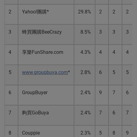
2
Yahoo!
團購
*
29.8%
2
2
2
3
蜂買團購
BeeCrazy
8.5%
3
3
3
4
享樂
FunShare.com
4.3%
4
4
4
5
www.groupbuya.com
*
2.8%
6
5
5
6
GroupBuyer
2.4%
9
7
6
7
夠買
GoBuya
2.4%
7
6
7
8
Couppie
2.3%
5
8
9