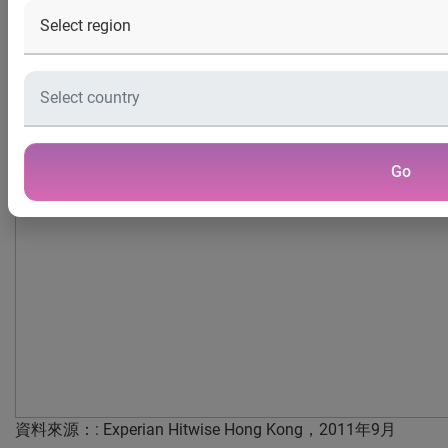
香港，2011 年10月6日
：根據Experian Hitwise發表的數
據，香港網上購物者在過去12個月內瀏覽團購網站次數激增
1,620% (圖表1)。有關數據亦顯示網民每次瀏覽團購網站平
均所花時間增加22%，達到7分14秒。
圖表1
：香港團購網站在所有類別網站內所佔的點擊比率。
Go
資料來源：: Experian Hitwise Hong Kong，2011年9月