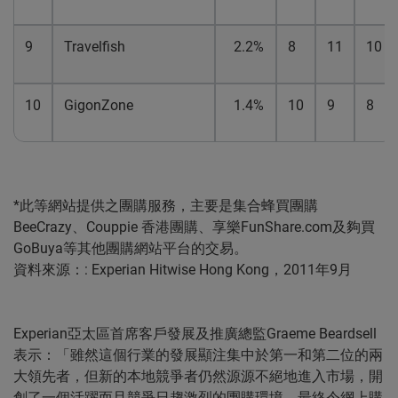
9
Travelfish
2.2%
8
11
10
10
GigonZone
1.4%
10
9
8
*此等網站提供之團購服務，主要是集合蜂買團購
BeeCrazy、Couppie 香港團購、享樂FunShare.com及夠買
GoBuya等其他團購網站平台的交易。
資料來源：: Experian Hitwise Hong Kong，2011年9月
Experian亞太區首席客戶發展及推廣總監Graeme Beardsell
表示：「雖然這個行業的發展顯注集中於第一和第二位的兩
大領先者，但新的本地競爭者仍然源源不絕地進入市場，開
創了一個活躍而且競爭日趨激烈的團購環境，最終令網上購