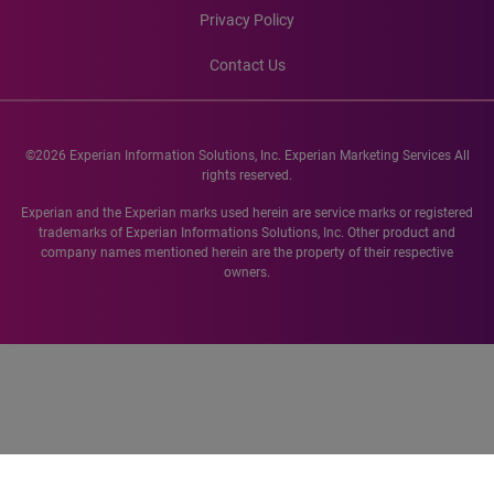
Privacy Policy
Contact Us
©2026 Experian Information Solutions, Inc. Experian Marketing Services All
rights reserved.
Experian and the Experian marks used herein are service marks or registered
trademarks of Experian Informations Solutions, Inc. Other product and
company names mentioned herein are the property of their respective
owners.