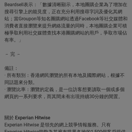
Beardsell表示：「數據清晰顯示，本地團購企業為了增加在
搜尋引擎上的能見度，正在充分利用搜尋字詞及優化其網
站；當Groupon等知名團購網站透過Facebook等社交媒體和
消費者直接瀏覽來提升網絡流量的同時，本地團購企業可積
極爭取利用社交媒體查找本港團購網站的用戶，爭取市場佔
有率。」
－ 完 －
備註：
·
所有類別
：香港網民瀏覽的所有本地及國際網站，根據不
同話題來分類。
·
瀏覽比率
：瀏覽的定義，是一位訪客想要讀取一個或多個
網頁的一系列要求，而其間未有出現持續30分鐘的閒置。
關於 Experian Hitwise
Experian Hitwise 是領先的網上競爭情報服務。只有
Experian Hitwise能夠為其遍布世界各地的1,500個客戶提供