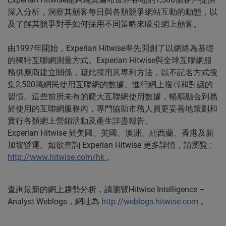
深入分析，洞察其顧客每日與各類競爭網站互動的動態，以
及了解其競爭對手如何採用不同策略來吸引網上顧客。
由1997年開始，Experian Hitwise率先開創了以網絡為基礎
的獨特互聯網測量方式。Experian Hitwise與全球互聯網服
務供應商建立關係，藉此採用其專利方法，以不記名方式搜
集2,500萬網民使用互聯網的數據、進行網上搜尋和對話的
習慣。這些前所未有的龐大互聯網使用數據，暢順融合到易
於使用的互聯網服務內，專門協助市務人員更妥善地策劃和
實行各類網上營銷活動及產生詳盡報告。
Experian Hitwise
於美國、英國、澳洲、紐西蘭、香港及新
加坡營運。如欲查詢
Experian Hitwise
更多詳情，請瀏覽
:
http://www.hitwise.com/hk
。
查詢最新的網上趨勢分析，請瀏覽Hitwise Intelligence –
Analyst Weblogs，網址為
http://weblogs.hitwise.com
。