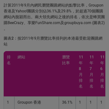
計算2011年9月內網民瀏覽團購網站的點擊比率，Groupon
香港及Yahoo!團購分別佔36.1%及29.8%，於超過70個團購
網站內脫穎而出。兩大領先網站之後的排名，依次是蜂買團
購BeeCrazy、享樂FunShare.com及groupbuya.com (圖表2)
。
圖表2
：按2011年9月瀏覽比率排列的本港最受歡迎團購網
站
排
網站
瀏覽
11
11
11
名
比率
年
年
年
8
7
6
月
月
月
排
排
排
名
名
名
1
Groupon
香港
36.1%
1
1
1