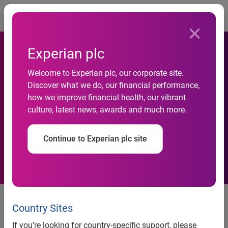
Togg
Experian plc
Welcome to Experian plc, our corporate site.
Flere selskaber vendte
Discover what we do, our financial performance,
how we improve financial health, our vibrant
underskud til overskud i
culture, latest news, awards and much more.
2011
Continue to Experian plc site
Experian har taget temperaturen
på den finansielle styrke i dansk
Country Sites
erhvervsliv ved at sammenholde
If you’re looking for country-specific support, please