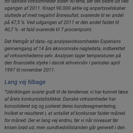
for danske virksomheder siden 90’erne, ser det bedre ud ved
ugangen af 2011. Knapt 90.000 aktie og anpartsselskaber
sluttede af med negativt årsresultat, svarende til en andel
på 47,5 %. Ved udgangen af 2011 er dén andel faldet til
40,7 % - et fald svarende til 7 procentpoint.
Det fremgår af data- og analysevirksomheden Experians
gennemgang af 14 års økonomiske nøgledata, indberettet
af virksomhederne selv. Analysen tager temperaturen på
den finansielle styrke i dansk erhvervsliv i perioden april
1997 til november 2011.
Lang vej tilbage
”Udviklingen svarer godt til de tendenser, vi har kunnet læse
af årets konkursstatistikker. Danske virksomheder har
konsolideret sig og justeret deres kundesegmentering,
hvilket er resulteret i, at antallet af konkurser falder måned
for måned. Der er lang vej endnu, før vi når niveauet før
krisen brød ud, men sundhedstilstanden går generelt i den