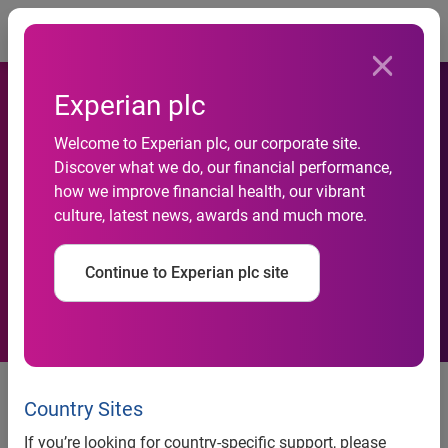
Togg
Experian plc
Welcome to Experian plc, our corporate site.
Discover what we do, our financial performance,
how we improve financial health, our vibrant
Flash Presse Data Quality
culture, latest news, awards and much more.
Continue to Experian plc site
Data Quality : Où en êtes-vous ?
Les résultats de l’enquête sur la
Country Sites
qualité des données,
If you’re looking for country-specific support, please