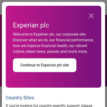
Togg
Experian plc
Welcome to Experian plc, our corporate site.
Pedidos de falências são os
Discover what we do, our financial performance,
how we improve financial health, our vibrant
menores em seis anos,
culture, latest news, awards and much more.
revela Serasa Experian
Continue to Experian plc site
Pedidos de falências são os
menores em seis anos, revela
Country Sites
Serasa Experian
If you’re looking for country-specific support, please