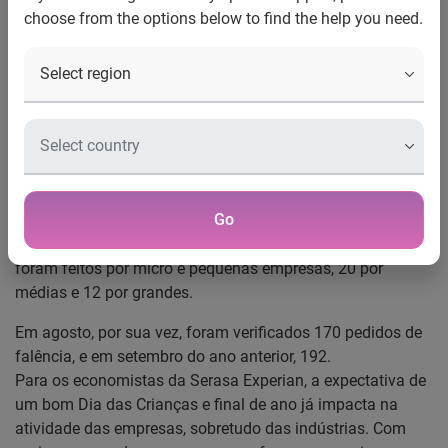
choose from the options below to find the help you need.
Empresas estão otimistas com Dia das Crianças e final de
ano
Foram requeridas, no mês de setembro, 108 falências em
todo o país, de acordo com o Indicador Serasa Experian de
Falências e Recuperações. Foi o menor número desde
janeiro de 2005, ano em que passou a valer a nova lei de
falência. Na ocasião, houve 1.032 requerimentos.
Go
Dos 108 pedidos de falência registrados em 2011, 76
foram feitos por micro e pequenas empresas, 20 por
médias e 12 por grandes.
Em agosto, por sua vez, foram verificados 170 pedidos de
falência, e em setembro do ano anterior, 192.
Para os economistas da Serasa Experian, a expectativa de
um bom Dia das Crianças e final de ano já impacta na
atividade das empresas, sobretudo das indústrias. Com