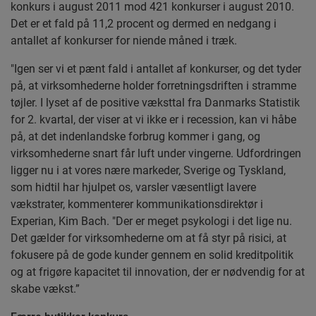
konkurs i august 2011 mod 421 konkurser i august 2010.
Det er et fald på 11,2 procent og dermed en nedgang i
antallet af konkurser for niende måned i træk.
"Igen ser vi et pænt fald i antallet af konkurser, og det tyder
på, at virksomhederne holder forretningsdriften i stramme
tøjler. I lyset af de positive væksttal fra Danmarks Statistik
for 2. kvartal, der viser at vi ikke er i recession, kan vi håbe
på, at det indenlandske forbrug kommer i gang, og
virksomhederne snart får luft under vingerne. Udfordringen
ligger nu i at vores nære markeder, Sverige og Tyskland,
som hidtil har hjulpet os, varsler væsentligt lavere
vækstrater, kommenterer kommunikationsdirektør i
Experian, Kim Bach. "Der er meget psykologi i det lige nu.
Det gælder for virksomhederne om at få styr på risici, at
fokusere på de gode kunder gennem en solid kreditpolitik
og at frigøre kapacitet til innovation, der er nødvendig for at
skabe vækst.”