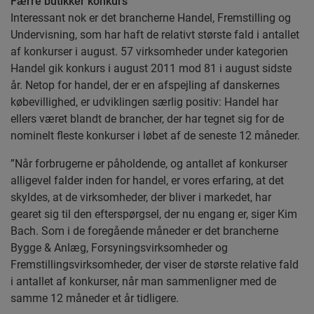
Færre butikker konkurs
Interessant nok er det brancherne Handel, Fremstilling og
Undervisning, som har haft de relativt største fald i antallet
af konkurser i august. 57 virksomheder under kategorien
Handel gik konkurs i august 2011 mod 81 i august sidste
år. Netop for handel, der er en afspejling af danskernes
købevillighed, er udviklingen særlig positiv: Handel har
ellers været blandt de brancher, der har tegnet sig for de
nominelt fleste konkurser i løbet af de seneste 12 måneder.
”Når forbrugerne er påholdende, og antallet af konkurser
alligevel falder inden for handel, er vores erfaring, at det
skyldes, at de virksomheder, der bliver i markedet, har
gearet sig til den efterspørgsel, der nu engang er, siger Kim
Bach. Som i de foregående måneder er det brancherne
Bygge & Anlæg, Forsyningsvirksomheder og
Fremstillingsvirksomheder, der viser de største relative fald
i antallet af konkurser, når man sammenligner med de
samme 12 måneder et år tidligere.