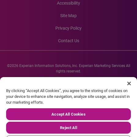
Accessibility
Site Map
Privacy Policy
Contact Us
©2026 Experian Information Solutions, Inc. Experian Marketing Services All
rights reserved.
Experian and the Experian marks used herein are service marks or registered
trademarks of Experian Informations Solutions, Inc. Other product and
By clicking “Accept All Cookies”, you agree to the storing of cookies on
company names mentioned herein are the property of their respective
your device to enhance site navigation, analyze site usage, and assist in
owners.
our marketing efforts.
Accept All Cookies
Reject All