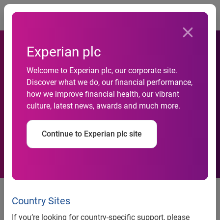
Togg
Experian plc
Welcome to Experian plc, our corporate site.
Discover what we do, our financial performance,
Færre konkurser for niende
how we improve financial health, our vibrant
culture, latest news, awards and much more.
måned i træk
Continue to Experian plc site
Antallet af konkurser fortsætter
nedad. En positiv udvikling
Country Sites
indenfor handel og engros
If you’re looking for country-specific support, please