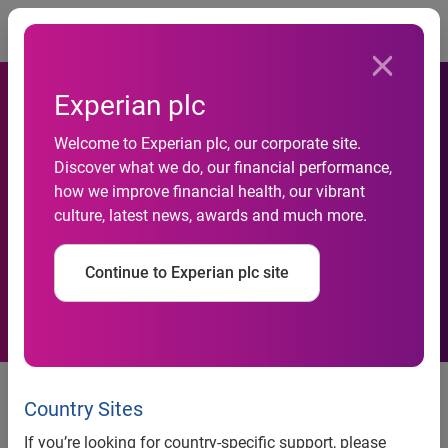
Togg
Experian plc
Demanda das empresas por
Welcome to Experian plc, our corporate site.
Discover what we do, our financial performance,
crédito cresceu 5,3% em
how we improve financial health, our vibrant
culture, latest news, awards and much more.
fevereiro, aponta Serasa
Experian
Continue to Experian plc site
Indicador Serasa Experian da
Demanda das Empresas por
Country Sites
Crédito – fevereiro/2011
If you’re looking for country-specific support, please