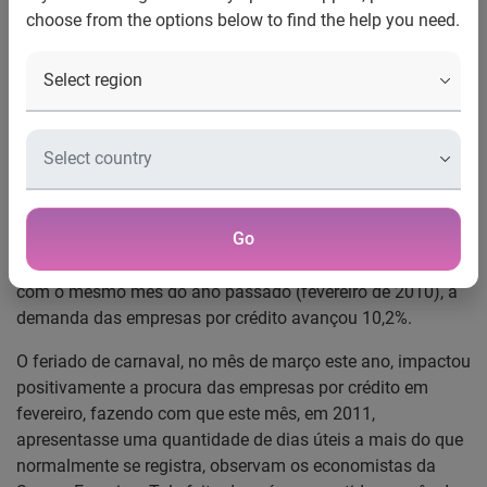
choose from the options below to find the help you need.
Indicador Serasa Experian da Demanda das Empresas
por Crédito – fevereiro/2011
Alta no mês passado foi devido à procura das micro e
pequenas empresas
De acordo com o Indicador Serasa Experian da Demanda
das Empresas por Crédito, a quantidade de empresas que
Go
procurou crédito cresceu 5,3% em fevereiro de 2011, em
relação ao mês imediatamente anterior. Na comparação
com o mesmo mês do ano passado (fevereiro de 2010), a
demanda das empresas por crédito avançou 10,2%.
O feriado de carnaval, no mês de março este ano, impactou
positivamente a procura das empresas por crédito em
fevereiro, fazendo com que este mês, em 2011,
apresentasse uma quantidade de dias úteis a mais do que
normalmente se registra, observam os economistas da