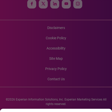
Disclaimers
Cookie Policy
Accessibility
Site Map
Privacy Policy
Contact Us
©2026 Experian Information Solutions, Inc. Experian Marketing Services All
rights reserved.