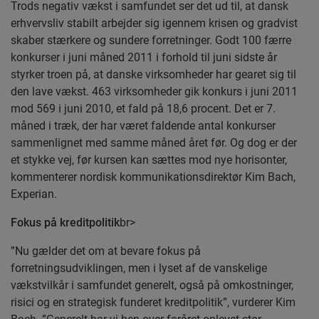
Trods negativ vækst i samfundet ser det ud til, at dansk
erhvervsliv stabilt arbejder sig igennem krisen og gradvist
skaber stærkere og sundere forretninger. Godt 100 færre
konkurser i juni måned 2011 i forhold til juni sidste år
styrker troen på, at danske virksomheder har gearet sig til
den lave vækst. 463 virksomheder gik konkurs i juni 2011
mod 569 i juni 2010, et fald på 18,6 procent. Det er 7.
måned i træk, der har været faldende antal konkurser
sammenlignet med samme måned året før. Og dog er der
et stykke vej, før kursen kan sættes mod nye horisonter,
kommenterer nordisk kommunikationsdirektør Kim Bach,
Experian.
Fokus på kreditpolitik
br>
”Nu gælder det om at bevare fokus på
forretningsudviklingen, men i lyset af de vanskelige
vækstvilkår i samfundet generelt, også på omkostninger,
risici og en strategisk funderet kreditpolitik”, vurderer Kim