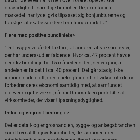
Bach. ”Generelt har vi hen over foråret oplevet stor
ansvarlighed i samtlige brancher. De, der stadig er i
markedet, har tydeligvis tilpasset sig konjunkturerne og
forsøger at skabe sundere forretninger indefra”.
Flere med positive bundlinie
br>
”Det bygger vi på det faktum, at andelen af virksomheder,
der har underskud er faldende. Hvor ca. 47 procent havde
negativ bundlinje for 15 måneder siden, ser vi i juni, at
andelen er faldet til ca. 40 procent. Det går stadig ikke
imponerende godt, men i betragtning af, at virksomhederne
forbedrer deres økonomi samtidig med, at samfundet
oplever negativ vækst, så har Danmark en portefølje af
virksomheder, der viser tilpasningsdygtighed.
Detail og engros I bedring
br>
Det er detail- og engroshandlen, bygge- og anlægsbranchen
samt fremstillingsvirksomheder, der sammen med