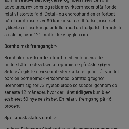
administrative serviceydelser og liberal service som
advokater, revisorer og reklamevirksomheder står for de
relativt største fald. Detail- og engroshandlen er fortsat
hårdt ramt med over 80 konkurser op til ferien, men det
lykkedes at nedbringe antallet med en tredjedel i forhold til
sidste år, hvor 121 måtte dreje nøglen om.
Bornholmsk fremgang
br>
Bornholm træder atter i front med en tendens, der
understøtter oplevelsen af optimisme på Østersø-øen.
Sidste år gik fem virksomheder konkurs i juni. I år var det
bare én bornholmsk virksomhed. Samtidig tegner
Bornholm sig for 73 nyetablerede selskaber igennem de
seneste 12 måneder, hvor der i året tidligere kun blev
etableret 50 nye selskaber. En relativ fremgang på 46
procent.
Sjællandsk status quo
br>