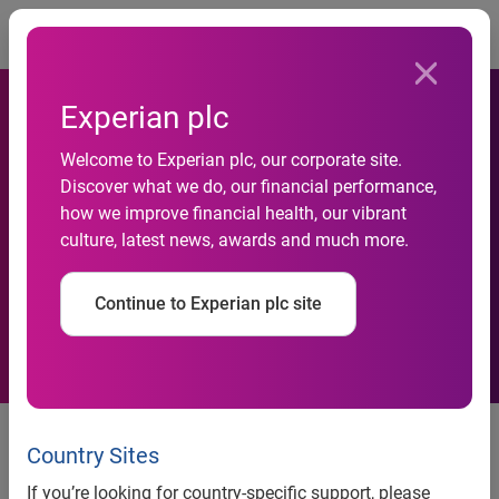
Togg
Experian plc
Welcome to Experian plc, our corporate site.
Discover what we do, our financial performance,
Danske virksomheder gearet
how we improve financial health, our vibrant
culture, latest news, awards and much more.
til lav vækst
Continue to Experian plc site
Trods negativ vækst i samfundet
ser det ud til, at dansk erhvervsliv
Country Sites
stabilt arbejder sig igennem
If you’re looking for country-specific support, please