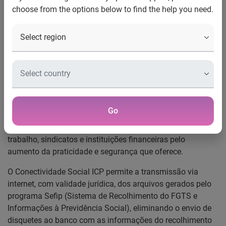
choose from the options below to find the help you need.
CONECTIVIDADE SOCIAL ICP
Entrou em vigor neste mês de maio o Conectividade Social
ICP. Significa que os empregadores que realizam
operações do FGTS com a Caixa Econômica Federal
utilizando o Conectividade Social, um canal de
relacionamento desenvolvido pela Caixa, passam a fazer o
acesso utilizando a certificação digital padrão ICP-Brasil. A
Go
novidade vai proporcionar muitos benefícios para
empresas, contabilistas, prefeituras, delegacias do
trabalho, sindicatos e instituições financeiras pelo
aumento da praticidade e segurança que oferece.
O Conectividade Social ICP permite a transmissão via
internet, com validade jurídica, dos arquivos gerados pelo
programa Sefip (Sistema de Recolhimento do FGTS e
Informações à Previdência Social), eliminando o envio de
disquetes ao banco com as informações do recolhimento