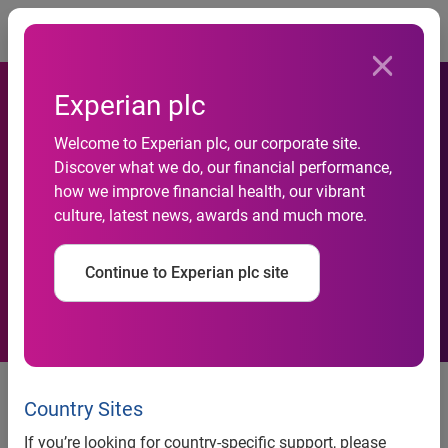
Togg
Experian plc
Certificação Digital tornará
Welcome to Experian plc, our corporate site.
Discover what we do, our financial performance,
mais prático o uso do
how we improve financial health, our vibrant
culture, latest news, awards and much more.
Conectividade Social da
Caixa
Continue to Experian plc site
Certificação Digital tornará mais
prático o uso do Conectividade
Country Sites
Social da Caixa
If you’re looking for country-specific support, please