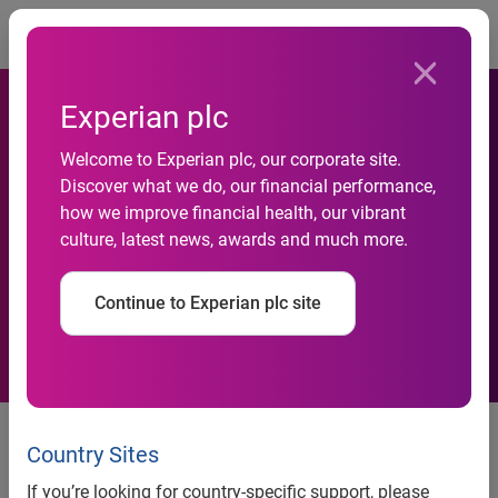
Togg
Experian plc
Consumidor reduz gastos e
Welcome to Experian plc, our corporate site.
cheques sem fundos
Discover what we do, our financial performance,
how we improve financial health, our vibrant
apresentam queda em
culture, latest news, awards and much more.
setembro, revela Serasa
Continue to Experian plc site
Experian
Consumidor reduz gastos e
cheques sem fundos apresentam
Country Sites
queda em setembro, revela
If you’re looking for country-specific support, please