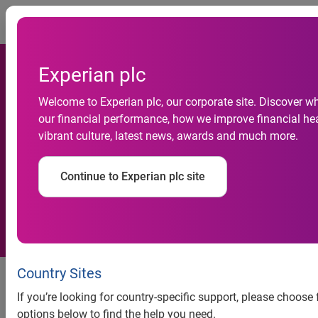
Togg
Experian plc
Welcome to Experian plc, our corporate site. Discover w
Dia das Crianças puxa alta
our financial performance, how we improve financial hea
vibrant culture, latest news, awards and much more.
nos cheques sem fundos,
revela Serasa Experian
Continue to Experian plc site
Dia das Crianças puxa alta nos
Country Sites
cheques sem fundos, revela
If you’re looking for country-specific support, please choose
Serasa Experian
options below to find the help you need.