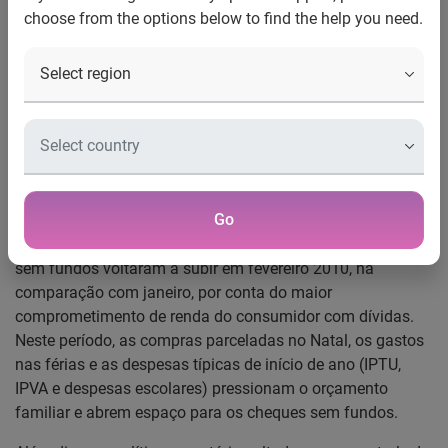
choose from the options below to find the help you need.
Indicador Serasa Experian de Cheques Sem Fundos-
Fevereiro de 2011
Em fevereiro de 2011, foram devolvidos 1,83% de cheques
por insuficiência de fundos, em todo o país, conforme
revela o Indicador Serasa Experian de Cheques Sem
Fundos, aumento de 0,13 ponto percentual em relação ao
mês anterior, que registrou 1,70%.
Go
Segundo os economistas da Serasa Experian, os cheques
sem fundos voltaram a subir em fevereiro 2010, na
comparação com janeiro, por conta do maior
comprometimento de renda do consumidor com dívidas.
Neste período, as compras parceladas no Natal, os gastos
nas férias e as despesas típicas de início de ano (IPTU,
IPVA e despesas escolares) pressionam o orçamento
familiar e abrem espaço para os cheques sem fundos.