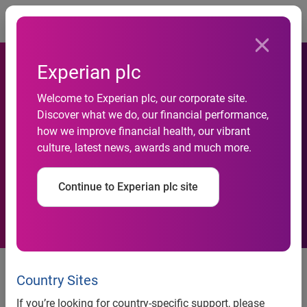
Togg
Experian plc
Welcome to Experian plc, our corporate site.
Cheques sem fundo
Discover what we do, our financial performance,
how we improve financial health, our vibrant
cresceram em fevereiro,
culture, latest news, awards and much more.
aponta Serasa Experian
Continue to Experian plc site
Indicador Serasa Experian de
Cheques Sem Fundos- Fevereiro
Country Sites
de 2011
If you’re looking for country-specific support, please