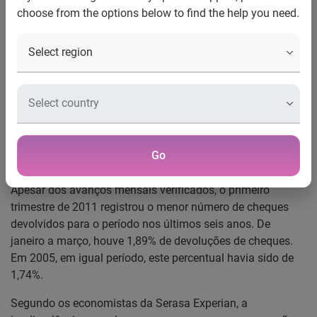
choose from the options below to find the help you need.
Pressões sobre o orçamento familiar contribuíram com
avanço
A inadimplência com cheques no Brasil segue
apresentando elevação. Em março, foram devolvidos
2,13% de cheques, conforme revela o Indicador Serasa
Experian de Cheques Sem Fundos. Em fevereiro, o
percentual de devoluções havia sido de 1,83%, e em
Go
janeiro, de 1,70%.
Apesar dos avanços mensais verificados, o primeiro
trimestre de 2011 registrou o menor número de cheques
devolvidos para o período nos últimos seis anos. De
janeiro a março, houve 1,89% de devoluções de cheques.
Em 2005, em igual período, este percentual havia sido de
1,74%.
Segundo os economistas da Serasa Experian, a