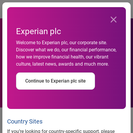
Togg
Experian plc
Cheques sem fundos
Welcome to Experian plc, our corporate site.
Discover what we do, our financial performance,
crescem pelo terceiro mês
how we improve financial health, our vibrant
culture, latest news, awards and much more.
consecutivo, revela Serasa
Experian
Continue to Experian plc site
Pressões sobre o orçamento
familiar contribuíram com
Country Sites
avanço
If you’re looking for country-specific support, please