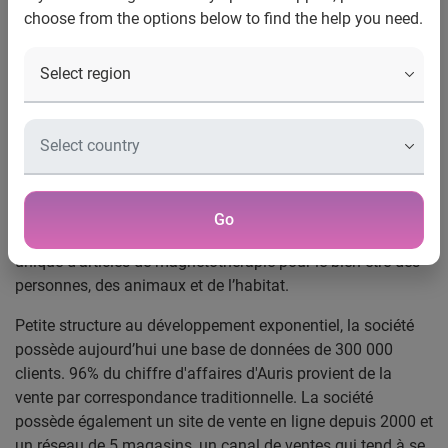
choose from the options below to find the help you need.
développement
PME en forte croissance et leader en magnétothérapie,
Auris s'appuie sur l'expertise d'Experian Marketing
Services pour optimiser la qualité de sa base de données,
élément indispensable de son développement.
Une PME aux besoins stratégiques pour ses ventes par
correspondance
Go
Depuis 1996, Auris conçoit et développe une gamme
unique d’articles de magnétothérapie pour le bien-être des
personnes, des animaux et de l’habitat.
Petite structure au développement exponentiel, la société
possède aujourd’hui une base de données de 300 000
clients. 96% du chiffre d'affaires d'Auris provient de la
vente par correspondance traditionnelle. La société
possède également un site de vente en ligne depuis 2000 et
un réseau de 5 magasins, un canal de ventes qui tend à se