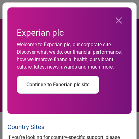
Togg
Experian plc
Welcome to Experian plc, our corporate site.
Discover what we do, our financial performance,
Auris choisit les solutions
how we improve financial health, our vibrant
culture, latest news, awards and much more.
QAS Pro et QAS Pro Web
Continue to Experian plc site
La société Auris déploie les
solutions QAS Pro et QAS pro
Country Sites
Web pour accompagner son
If you’re looking for country-specific support, please