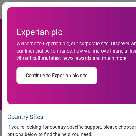
Togg
Experian plc
Welcome to Experian plc, our corporate site. Discover w
Atividade do comércio
our financial performance, how we improve financial hea
vibrant culture, latest news, awards and much more.
cresce 1,5% em novembro,
revela Serasa Experian
Continue to Experian plc site
Atividade do comércio cresce
Country Sites
1,5% em novembro, revela Serasa
If you’re looking for country-specific support, please choose
Experian
options below to find the help you need.