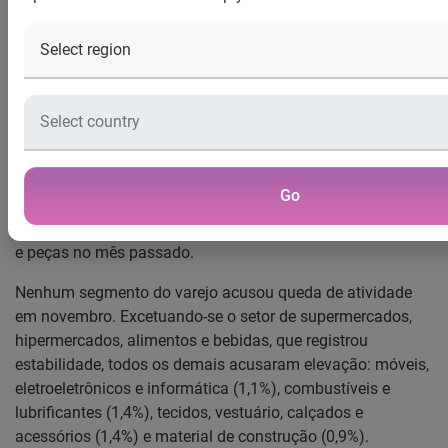
Veículos, Motos e Peças puxaram o desempenho do varejo
no mês passado
De acordo com o Indicador Serasa Experian de Atividade
do Comércio, o movimento dos consumidores nas lojas em
todo o país cresceu 1,5% em novembro, realizados os
devidos ajustes sazonais. O bom desempenho do varejo
Go
no mês de novembro foi influenciado pela alta de 4,5% no
movimento dos consumidores nas lojas de veículos, motos
e peças no mês passado.
Nenhum segmento do varejo acusou queda de atividade
em novembro. Excetuando-se o setor de supermercados,
hipermercados, alimentos e bebidas, que registrou
estabilidade, todos os demais acusaram elevação: móveis,
eletroeletrônicos e informática (1,1%), combustíveis e
lubrificantes (1,4%), tecidos, vestuário, calçados e
acessórios (1,4%) e material de construção (0,9%).