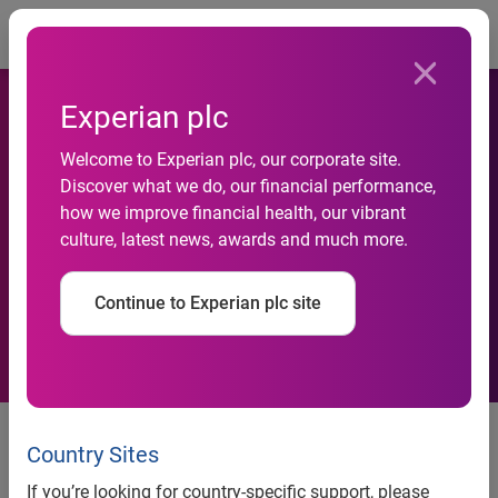
Togg
Experian plc
Impactos do cadastro
Welcome to Experian plc, our corporate site.
Discover what we do, our financial performance,
positivo sobre spread e o
how we improve financial health, our vibrant
culture, latest news, awards and much more.
crédito: Brasil perde R$ 46
bilhões com inadimplência
Continue to Experian plc site
Artigo Ricardo Loureiro
Country Sites
Ricardo Loureiro (*)
If you’re looking for country-specific support, please