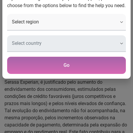
choose from the options below to find the help you need.
São Paulo, 19 de outubro de 2010
– O Indicador Serasa
Experian da Qualidade de Crédito do Consumidor recuou
0,4% no terceiro trimestre de 2010, atingindo o valor de
80,0. Este indicador avalia, numa escala de 0 a 100, a
qualidade de crédito do consumidor – quanto maior,
melhor a qualidade de crédito e, portanto, menor é a
probabilidade de inadimplência, caso este consumidor
venha a requerer crédito.
Go
O recuo do terceiro trimestre, segundo os economistas da
Serasa Experian, é justificado pelo aumento do
endividamento dos consumidores, estimulados pelas
condições de crédito favoráveis (juros competitivos e
prazos mais longos) e pelos níveis elevados de confiança.
Tal evolução do endividamento não foi acompanhada, na
mesma proporção, pelos incrementos observados na
capacidade de pagamento, determinada pela expansão do
emprego e do rendimento real. Este fato contribuiu para a