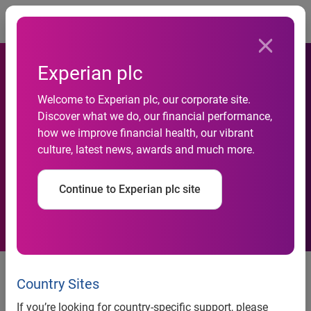
Togg
Experian plc
Qualidade de crédito do
Welcome to Experian plc, our corporate site.
Discover what we do, our financial performance,
consumidor recuou 0,4% no
how we improve financial health, our vibrant
culture, latest news, awards and much more.
terceiro trimestre, revela
Serasa Experian
Continue to Experian plc site
Consumidores de renda mais
elevada puxaram a queda da
Country Sites
qualidade de crédito
If you’re looking for country-specific support, please