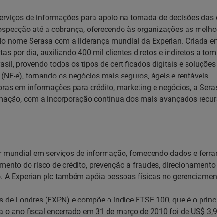
serviços de informações para apoio na tomada de decisões das 
prospecção até a cobrança, oferecendo às organizações as mel
ão do nome Serasa com a liderança mundial da Experian. Criada
tas por dia, auxiliando 400 mil clientes diretos e indiretos a t
asil, provendo todos os tipos de certificados digitais e soluçõ
s (NF-e), tornando os negócios mais seguros, ágeis e rentáveis.
ras em informações para crédito, marketing e negócios, a Sera
ação, com a incorporação contínua dos mais avançados recurso
der mundial em serviços de informação, fornecendo dados e ferr
iamento do risco de crédito, prevenção a fraudes, direcionamen
A Experian plc também apóia pessoas físicas no gerenciamento 
res de Londres (EXPN) e compõe o índice FTSE 100, que é o pri
ara o ano fiscal encerrado em 31 de março de 2010 foi de US$ 3