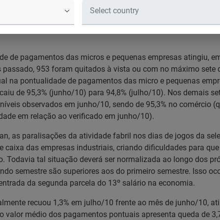
las empresas industriais
riais
de de pagamentos das micros e pequenas empresas atingiu, em 
assado, 953 foram quitados à vista ou com no máximo sete di
ual na pontualidade de pagamentos das micro e pequenas empre
e caiu de 95,3% (junho/10) para 94,8% (julho/10). Nos demais 
níveis observados em junho/10, sendo de 95,3% no comércio (q
lidade em relação ao verificado em junho/10).
 as paralisações da atividade fabril nos dias de jogos da sele
de caixa das empresas industriais, criando dificuldades para 
o. Todavia tal situação deverá ser normalizada ao longo dos p
do semestre são superiores aos do primeiro semestre. Isso o
ntrada da segunda parcela do 13º salário na economia.
mente recuou 1,3% em julho/10 frente ao mês de junho/10, at
 valor médio dos pagamentos pontuais apresenta queda de 3,7