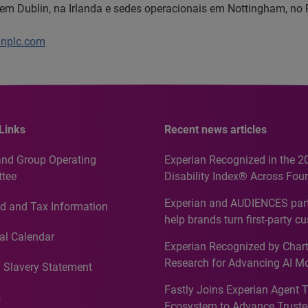
em Dublin, na Irlanda e sedes operacionais em Nottingham, no 
anplc.com
Links
Recent news articles
and Group Operating
Experian Recognized in the 2
tee
Disability Index® Across Four
Countries, Including First-Tim
Experian and AUDIENCES part
d and Tax Information
Recognition for Australia
help brands turn first-party c
intelligence into more effecti
al Calendar
Experian Recognized by Chart
media activation
Research for Advancing AI M
 Slavery Statement
Governance in Quantitative
Fastly Joins Experian Agent 
Analytics50 2026
s
Ecosystem to Advance Truste