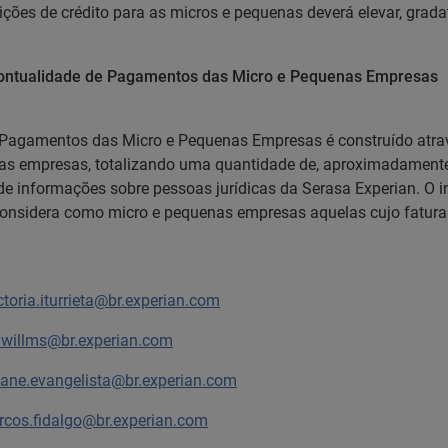
ições de crédito para as micros e pequenas deverá elevar, gra
Pontualidade de Pagamentos das Micro e Pequenas Empresas
e Pagamentos das Micro e Pequenas Empresas é construído atr
nas empresas, totalizando uma quantidade de, aproximadamente
de informações sobre pessoas jurídicas da Serasa Experian. O
n considera como micro e pequenas empresas aquelas cujo fatur
ctoria.iturrieta@br.experian.com
i.willms@br.experian.com
iane.evangelista@br.experian.com
cos.fidalgo@br.experian.com