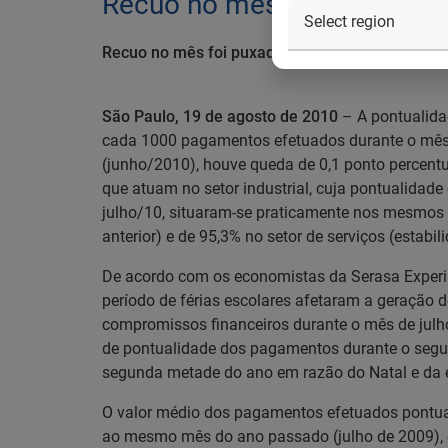
Recuo no mês foi puxado pe
Recuo no mês foi puxado pelas empresas indust
São Paulo, 19 de agosto de 2010
– A pontualida
cada 1000 pagamentos efetuados durante o mês p
(junho/2010), houve queda de 0,1 ponto percent
que atuam no setor industrial, cuja pontualidad
julho/10, situaram-se praticamente nos mesmos 
anterior) e de 95,3% no setor de serviços (estabi
De acordo com os economistas da Serasa Experian,
período de férias escolares afetaram a geração 
compromissos financeiros durante o mês de julh
de pontualidade dos pagamentos durante o segun
segunda metade do ano em razão do Natal e da e
O valor médio dos pagamentos efetuados pontual
ao mesmo mês do ano passado (julho de 2009), o