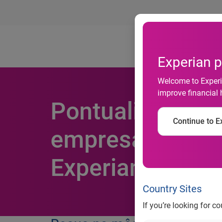
Ab
Experian p
Welcome to Experia
improve financial 
Pontualidade d
Continue to Ex
empresas cai pa
Experian
Country Sites
If you’re looking for c