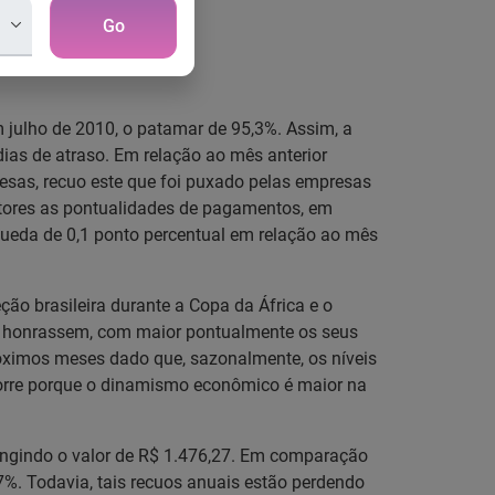
Go
julho de 2010, o patamar de 95,3%. Assim, a
as de atraso. Em relação ao mês anterior
sas, recuo este que foi puxado pelas empresas
setores as pontualidades de pagamentos, em
ueda de 0,1 ponto percentual em relação ao mês
ção brasileira durante a Copa da África e o
que honrassem, com maior pontualmente os seus
róximos meses dado que, sazonalmente, os níveis
corre porque o dinamismo econômico é maior na
ingindo o valor de R$ 1.476,27. Em comparação
%. Todavia, tais recuos anuais estão perdendo