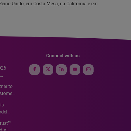
Reino Unido; em Costa Mesa, na Califórnia e em
Connect with us
026
e
ner to
ustomer
ve
is
odel
Trust™
d AI