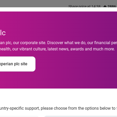
Share price at 14:38
2886
out us
What we do
Investors
Responsibility
lc
n plc, our corporate site. Discover what we do, our financial 
health, our vibrant culture, latest news, awards and much more.
e pagamentos das mi
perian plc site
ra 95,3% em julho, a
ountry-specific support, please choose from the options below to 