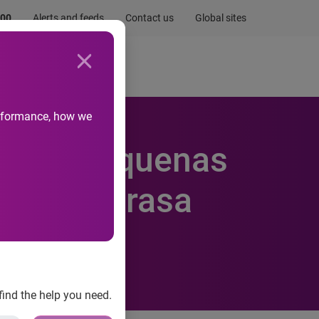
.00
Alerts and feeds
Contact us
Global sites
Newsroom
Life at Experian
performance, how we
cro e pequenas
ponta Serasa
find the help you need.