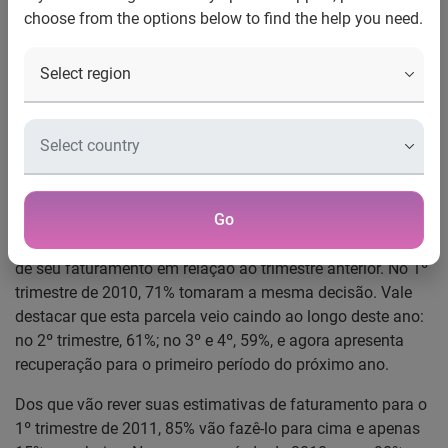
choose from the options below to find the help you need.
Pesquisa Serasa Experian de Expectativa Empresarial –
1º Trimestre 2011
Pesquisa com 1.015 executivos, de todos os setores da
economia, aponta que a maior parte deles está revendo
para cima suas estimativas de faturamento para o 1º
trimestre e está otimista em relação ao novo governo
Go
São Paulo, 17 de dezembro de 2010 -
Para o 1º trimestre
de 2011, 66% dos entrevistados vão rever as estimativas
de seu faturamento em relação ao trimestre anterior. No 1º
trimestre de 2010, 71% tomaram a mesma decisão. Vale
destacar que esta parcela veio caindo ao longo deste ano:
no 2º trimestre, 61%; no 3º e 4º, 59%, e agora apresenta
recuperação para o primeiro período do próximo ano.
Dos que vão rever suas estimativas de faturamento para o
1º trimestre de 2011, 85% vão fazê-lo para cima e apenas