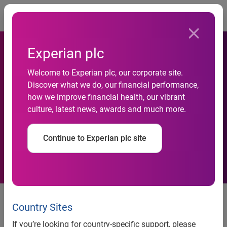
Togg
Experian plc
Empresários mostram
Welcome to Experian plc, our corporate site.
otimismo com os seus
Discover what we do, our financial performance,
how we improve financial health, our vibrant
negócios no início do
culture, latest news, awards and much more.
governo Dilma, diz Serasa
Continue to Experian plc site
Experian
Pesquisa Serasa Experian de
Expectativa Empresarial – 1º
Country Sites
Trimestre 2011
If you’re looking for country-specific support, please