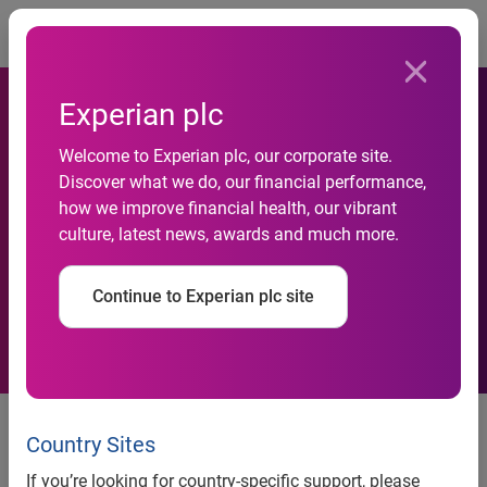
Togg
Experian plc
Aumentam as chances de
Welcome to Experian plc, our corporate site.
Discover what we do, our financial performance,
novo aperto monetário,
how we improve financial health, our vibrant
culture, latest news, awards and much more.
aponta indicador Serasa
Experian
Continue to Experian plc site
São Paulo, 24 de novembro de 2010
– O Indicador Serasa
Experian de Perspectiva Econômica cresceu 0,1% em
Country Sites
setembro de 2010 frente ao mês imediatamente anterior,
If you’re looking for country-specific support, please
atingindo o valor de 100,5, perfazendo a terceira elevação