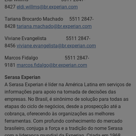
8427
eldi.willms@br.experian.com
Tariana Brocardo Machado 5511 2847-
8428
tariana.machado@br.experian.com
Viviane Evangelista 5511 2847-
8456
viviane.evangelista@br.experian.com
Marcos Fidalgo 5511 2847-
9181
marcos.fidalgo@br.experian.com
Serasa Experian
A Serasa Experian é líder na América Latina em serviços de
informações para apoio na tomada de decisões das
empresas. No Brasil, é sinônimo de solução para todas as
etapas do ciclo de negócios, desde a prospecção até a
cobrança, oferecendo às organizações as melhores
ferramentas. Com profundo conhecimento do mercado
brasileiro, conjuga a força e a tradição do nome Serasa
com a liderança mundial da Experian. Criada em 1968,