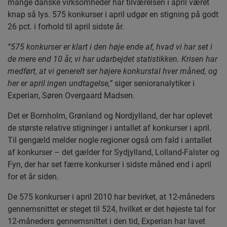
mange danske virksomheder har tilværelsen i april været
knap så lys. 575 konkurser i april udgør en stigning på godt
26 pct. i forhold til april sidste år.
”575 konkurser er klart i den høje ende af, hvad vi har set i
de mere end 10 år, vi har udarbejdet statistikken. Krisen har
medført, at vi generelt ser højere konkurstal hver måned, og
her er april ingen undtagelse,”
siger senioranalytiker i
Experian, Søren Overgaard Madsen.
Det er Bornholm, Grønland og Nordjylland, der har oplevet
de største relative stigninger i antallet af konkurser i april.
Til gengæld melder nogle regioner også om fald i antallet
af konkurser – det gælder for Sydjylland, Lolland-Falster og
Fyn, der har set færre konkurser i sidste måned end i april
for et år siden.
De 575 konkurser i april 2010 har bevirket, at 12-måneders
gennemsnittet er steget til 524, hvilket er det højeste tal for
12-måneders gennemsnittet i den tid, Experian har lavet