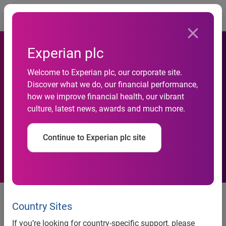
Togg
Experian plc
Welcome to Experian plc, our corporate site.
Discover what we do, our financial performance,
how we improve financial health, our vibrant
Mange konkurser i april
culture, latest news, awards and much more.
Continue to Experian plc site
575 virksomheder gik konkurs i
april – en stigning på godt 26 pct.
Country Sites
i forhold til april måned sidste år,
If you’re looking for country-specific support, please