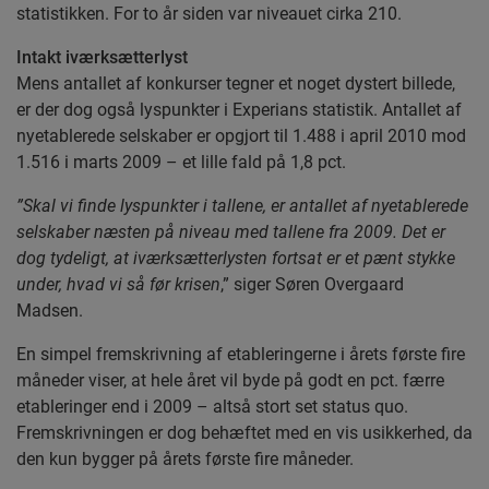
statistikken. For to år siden var niveauet cirka 210.
Intakt iværksætterlyst
Mens antallet af konkurser tegner et noget dystert billede,
er der dog også lyspunkter i Experians statistik. Antallet af
nyetablerede selskaber er opgjort til 1.488 i april 2010 mod
1.516 i marts 2009 – et lille fald på 1,8 pct.
”Skal vi finde lyspunkter i tallene, er antallet af nyetablerede
selskaber næsten på niveau med tallene fra 2009. Det er
dog tydeligt, at iværksætterlysten fortsat er et pænt stykke
under, hvad vi så før krisen
,” siger Søren Overgaard
Madsen.
En simpel fremskrivning af etableringerne i årets første fire
måneder viser, at hele året vil byde på godt en pct. færre
etableringer end i 2009 – altså stort set status quo.
Fremskrivningen er dog behæftet med en vis usikkerhed, da
den kun bygger på årets første fire måneder.