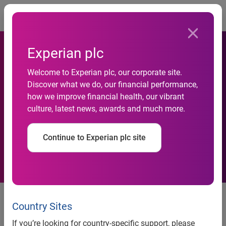
Togg
Experian plc
Welcome to Experian plc, our corporate site.
QAS ID Check, la nouvelle
Discover what we do, our financial performance,
how we improve financial health, our vibrant
solution pour detecter la
culture, latest news, awards and much more.
fraude en ligne
Continue to Experian plc site
QAS ID Check, la solution
indispensable pour lutter contre
Country Sites
la fraude d’identité en ligne
If you’re looking for country-specific support, please