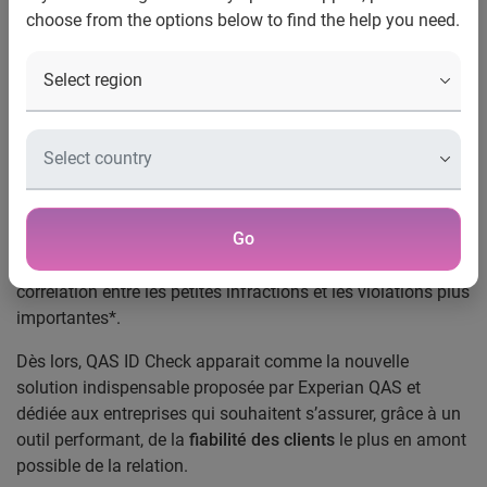
choose from the options below to find the help you need.
QAS ID Check, la solution indispensable pour lutter contre
la fraude d’identité en ligne
Le web connait de plus en plus de
fraudes liées aux
données
qui sont, à plus de 85% en 2009, le fait de groupes
criminels organisés.
Pourtant, nombre d’entreprises peinent à
détecter ces
Go
fraudes
et tendent à en minimiser les conséquences alors
qu’il s’agit d’être particulièrement réactif puisqu’il existe une
corrélation entre les petites infractions et les violations plus
importantes*.
Dès lors, QAS ID Check apparait comme la nouvelle
solution indispensable proposée par Experian QAS et
dédiée aux entreprises qui souhaitent s’assurer, grâce à un
outil performant, de la
fiabilité des clients
le plus en amont
possible de la relation.