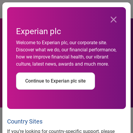
Togg
Experian plc
Inadimplência com cheques
Welcome to Experian plc, our corporate site.
Discover what we do, our financial performance,
mantém queda e é a menor
how we improve financial health, our vibrant
culture, latest news, awards and much more.
em seis anos, revela Serasa
Experian
Continue to Experian plc site
Apertado, consumidor tem
preferido utilizar cartão de
Country Sites
crédito em suas compras
If you’re looking for country-specific support, please