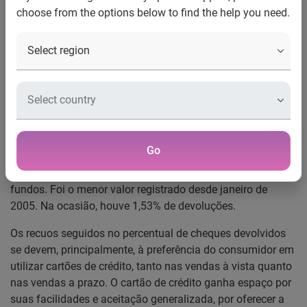
choose from the options below to find the help you need.
São Paulo, 18 de novembro de 2010
– A inadimplência
com cheques continua apresentando queda. Durante os
dez meses de 2010, foram devolvidos 1,78% de cheques no
país, conforme revela o Indicador Serasa Experian de
Cheques Sem Fundos. Considerando o acumulado de
janeiro a outubro, foi o menor percentual verificado desde
2004, quando retornaram 1,58% de cheques.
Go
Ainda de acordo com o levantamento, em outubro 1,56%
dos cheques compensados foram devolvidos por falta de
fundos. Foi o menor valor registrado desde janeiro de
2005. Na ocasião, houve 1,53% de devoluções.
Os recuos seguidos no percentual de cheques devolvidos
se devem, principalmente, à preferência do consumidor em
utilizar cartões de crédito, tanto nas vendas à vista quanto
nas vendas a prazo. O cartão de crédito ganha espaço por
suas facilidades e aceitação generalizada, por oferecer a