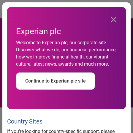
Togg
Experian plc
Welcome to Experian plc, our corporate site.
Atividade do comércio
Discover what we do, our financial performance,
how we improve financial health, our vibrant
avançou 0,3% em agosto,
culture, latest news, awards and much more.
aponta Serasa Experian
Continue to Experian plc site
Material de construção passa a
liderar o movimento varejista no
Country Sites
ano
If you’re looking for country-specific support, please