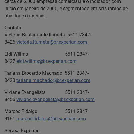
cerca de 6.000 empresas comerciais e o indicador, com
início em janeiro de 2000, é segmentado em seis ramos de
atividade comercial.
Contato
:
Victoria Bustamante Iturrieta 5511 2847-
8426
victoria.iturrieta@br.experian.com
Eldi Willms 5511 2847-
8427
eldi.willms@br.experian.com
Tariana Brocardo Machado 5511 2847-
8428
tariana.machado@br.experian.com
Viviane Evangelista 5511 2847-
8456
viviane.evangelista@br.experian.com
Marcos Fidalgo 5511 2847-
9181
marcos.fidalgo@br.experian.com
Serasa Experian