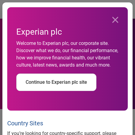
Togg
Experian plc
Welcome to Experian plc, our corporate site.
Atividade do comércio fica
Discover what we do, our financial performance,
how we improve financial health, our vibrant
estável em setembro, aponta
culture, latest news, awards and much more.
Serasa Experian
Continue to Experian plc site
Crédito mantém impulso ao
varejo de bens duráveis
Country Sites
If you’re looking for country-specific support, please