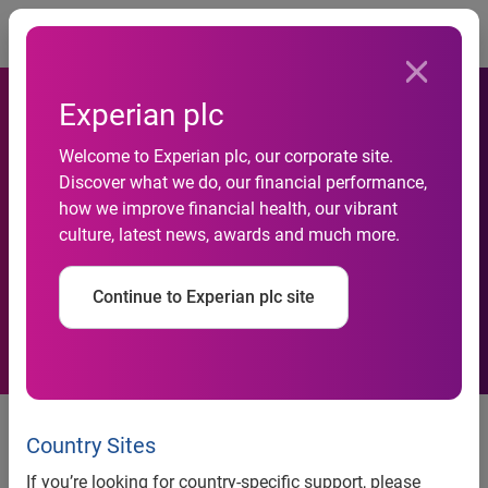
Togg
Experian plc
Welcome to Experian plc, our corporate site.
Atividade do comércio se
Discover what we do, our financial performance,
how we improve financial health, our vibrant
acelera em outubro, aponta
culture, latest news, awards and much more.
Serasa Experian
Continue to Experian plc site
Resultado de outubro sinaliza
que Natal de 2010 será um dos
Country Sites
melhores da década
If you’re looking for country-specific support, please