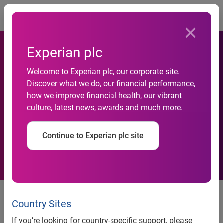
Togg
Experian plc
Welcome to Experian plc, our corporate site.
Discover what we do, our financial performance,
Experian QAS participe au
how we improve financial health, our vibrant
culture, latest news, awards and much more.
salon de la VAD
Continue to Experian plc site
Les 19, 20 et 21 octobre
prochains à Lille, les visiteurs du
Country Sites
salon de la VAD pourront
If you’re looking for country-specific support, please