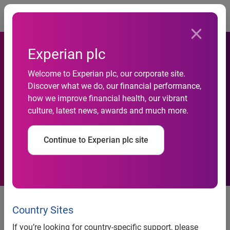
Togg
Experian plc
Welcome to Experian plc, our corporate site.
Experian Cheetahmail et
Discover what we do, our financial performance,
how we improve financial health, our vibrant
Experian QAS participent au
culture, latest news, awards and much more.
salon E-commerce 2010
Continue to Experian plc site
Convention e-commerce 2010
Country Sites
Experian CheetahMail et Experian QAS présentent leurs
études à l’occasion de la
Convention e-commerce
If you’re looking for country-specific support, please