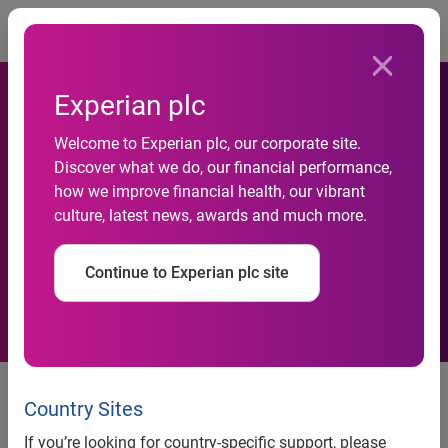
Togg
Experian plc
Demanda do consumidor por
Welcome to Experian plc, our corporate site.
Discover what we do, our financial performance,
crédito bate recorde em
how we improve financial health, our vibrant
culture, latest news, awards and much more.
novembro, aponta Serasa
Experian
Continue to Experian plc site
Consumidores de baixa renda
impulsionaram a demanda por
Country Sites
crédito em novembro
If you’re looking for country-specific support, please