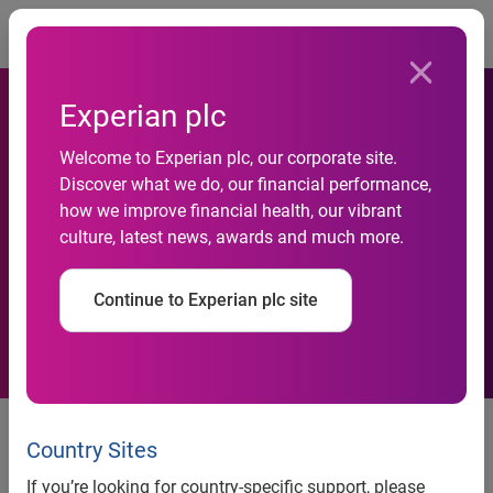
Togg
Experian plc
Welcome to Experian plc, our corporate site.
Economia ensaia nova
Discover what we do, our financial performance,
how we improve financial health, our vibrant
aceleração, aponta indicador
culture, latest news, awards and much more.
Serasa Experian
Continue to Experian plc site
São Paulo, 28 de outubro de 2010
– O Indicador Serasa
Experian de Perspectiva Econômica cresceu 0,1% em
Country Sites
agosto de 2010 frente ao mês imediatamente anterior,
If you’re looking for country-specific support, please
atingindo o valor de 100,5. Foi a segunda elevação mensal