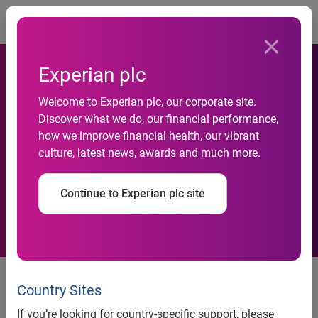
Togg
Experian plc
Welcome to Experian plc, our corporate site.
Discover what we do, our financial performance,
Ricerche Web, Usa: A
how we improve financial health, our vibrant
culture, latest news, awards and much more.
Dicembre Google Al 72%
Continue to Experian plc site
Ricerche Web, Usa: A Dicembre
Google Al 72%
Country Sites
If you’re looking for country-specific support, please