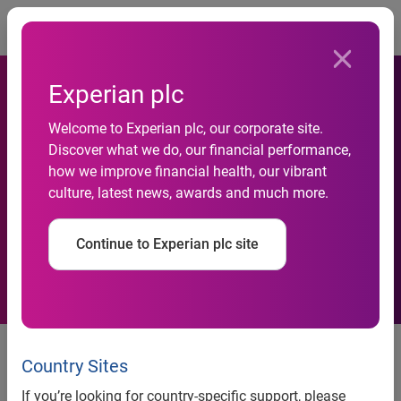
Togg
Experian plc
Welcome to Experian plc, our corporate site.
Discover what we do, our financial performance,
Navidades Marcadas Por La
how we improve financial health, our vibrant
culture, latest news, awards and much more.
Crisis
Continue to Experian plc site
Navidades Marcadas Por La
Crisis
Country Sites
If you’re looking for country-specific support, please