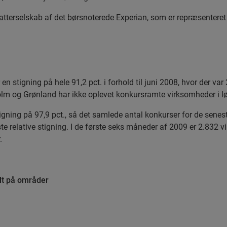
atterselskab af det børsnoterede Experian, som er repræsentere
 en stigning på hele 91,2 pct. i forhold til juni 2008, hvor der v
holm og Grønland har ikke oplevet konkursramte virksomheder i lø
tigning på 97,9 pct., så det samlede antal konkurser for de sene
te relative stigning. I de første seks måneder af 2009 er 2.832 
.
lt på områder