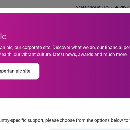
Share price at 16:35
2897
out us
What we do
Investors
Responsibility
lc
n plc, our corporate site. Discover what we do, our financial 
health, our vibrant culture, latest news, awards and much more.
perian plc site
 Og Færre Nye Virks
ountry-specific support, please choose from the options below to 