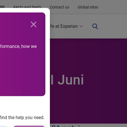
.00
Alerts and feeds
Contact us
Global sites
Newsroom
Life at Experian
performance, how we
omheder I Juni
find the help you need.