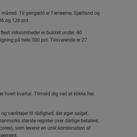
e måned. Til gengæld er Færøerne, Sjælland og
36 og 126 pct.
flest virksomheder er bukket under. 60
gning på hele 300 pct. Tilsvarende er 27
ert kvartal. Tilmeld dig ved at klikke her.
g værktøjer til rådighed, der øger salget,
anmarks største register over dårlige betalere,
corex), som leverer en unik kombination af
nagement.