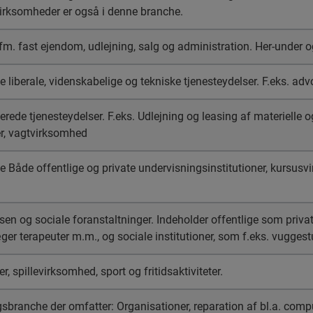
virksomheder er også i denne branche.
m. fast ejendom, udlejning, salg og administration. Her-under
e liberale, videnskabelige og tekniske tjenesteydelser. F.eks. adv
erede tjenesteydelser. F.eks. Udlejning og leasing af ma­terielle o
r, vagt­virksomhed
 Både offentlige og private undervisningsinstitutioner, kursus
 og sociale foranstaltninger. Indeholder offentlige som privat
­ger terapeuter m.m., og sociale institutioner, som f.eks. vugges
r, spillevirksomhed, sport og fritidsaktiviteter.
sbranche der omfatter: Organisationer, reparation af bl.a. co