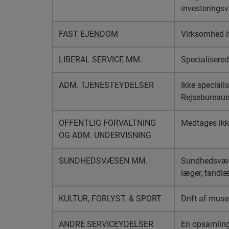
investerings
FAST EJENDOM
Virksomhed if
LIBERAL SERVICE MM.
Specialisered
ADM. TJENESTEYDELSER
Ikke specialis
Rejsebureaue
OFFENTLIG FORVALTNING
Medtages ikke
OG ADM. UNDERVISNING
SUNDHEDSVÆSEN MM.
Sundhedsvæsen
læger, tandlæ
KULTUR, FORLYST. & SPORT
Drift af musee
ANDRE SERVICEYDELSER
En opsamling