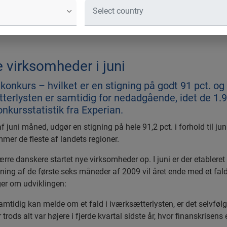
eder gået konkurs – hvilket er en st
 år.
 virksomheder i juni
konkurs – hvilket er en stigning på godt 91 pct. o
tterlysten er samtidig for nedadgående, idet de 1.
onkursstatistik fra Experian.
 juni måned, udgør en stigning på hele 91,2 pct. i forhold til jun
er de fleste af landets regioner.
re danskere startet nye virksomheder op. I juni er der etableret 1
rivning af de første seks måneder af 2009 vil året ende med et fal
er om udviklingen:
 samtidig kan melde om et fald i iværksætterlysten, er det selvføl
er trods alt var højere i fjerde kvartal sidste år, hvor finanskrisen