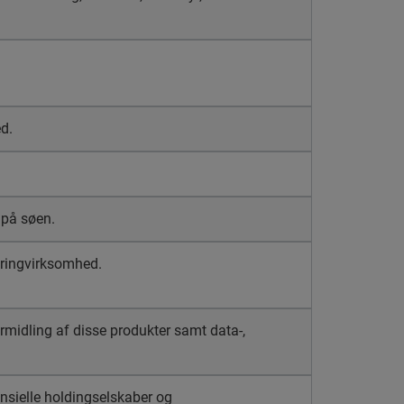
d.
 på søen.
eringvirksomhed.
ormidling af disse produkter samt data-,
nansielle holdingselskaber og