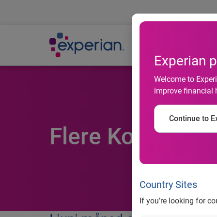
Ab
Experian p
Welcome to Experia
improve financial 
Continue to Ex
Flere Konkurser
Country Sites
If you’re looking for c