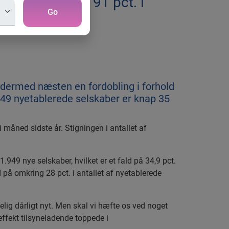
igning på godt 91 pct. i
Go
g dermed næsten en fordobling i forhold
949 nyetablerede selskaber er knap 35
i måned sidste år. Stigningen i antallet af
.949 nye selskaber, hvilket er et fald på 34,9 pct.
d på omkring 28 pct. i antallet af nyetablerede
gelig dårligt nyt. Men skal vi hæfte os ved noget
s effekt tilsyneladende toppede i