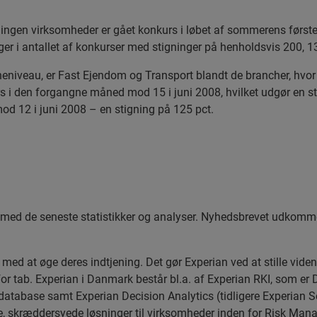
ingen virksomheder er gået konkurs i løbet af sommerens først
nger i antallet af konkurser med stigninger på henholdsvis 200, 1
niveau, er Fast Ejendom og Transport blandt de brancher, hvor 
i den forgangne måned mod 15 i juni 2008, hvilket udgør en sti
od 12 i juni 2008 – en stigning på 125 pct.
d de seneste statistikker og analyser. Nyhedsbrevet udkommer hv
d at øge deres indtjening. Det gør Experian ved at stille viden o
or tab. Experian i Danmark består bl.a. af Experian RKI, som er D
atabase samt Experian Decision Analytics (tidligere Experian S
de, skræddersyede løsninger til virksomheder inden for Risk Ma