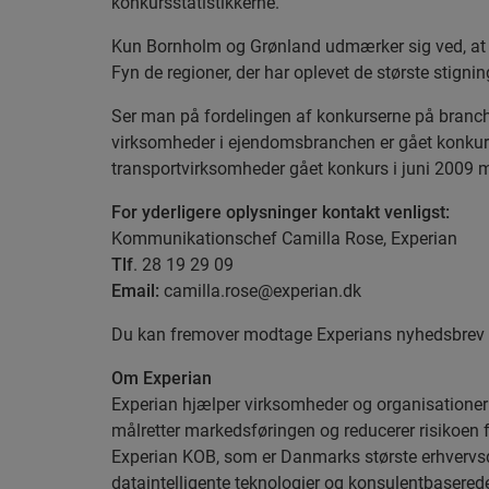
konkursstatistikkerne."
Kun Bornholm og Grønland udmærker sig ved, at 
Fyn de regioner, der har oplevet de største stigni
Ser man på fordelingen af konkurserne på branche
virksomheder i ejendomsbranchen er gået konkurs 
transportvirksomheder gået konkurs i juni 2009 m
For yderligere oplysninger kontakt venligst:
Kommunikationschef Camilla Rose, Experian
Tlf
. 28 19 29 09
Email:
camilla.rose@experian.dk
Du kan fremover modtage Experians nyhedsbrev me
Om Experian
Experian hjælper virksomheder og organisationer me
målretter markedsføringen og reducerer risikoen f
Experian KOB, som er Danmarks største erhvervsd
dataintelligente teknologier og konsulentbasere