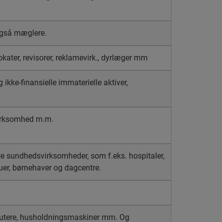
 også mæglere.
okater, revisorer, reklamevirk., dyrlæger mm
g ikke-finansielle immaterielle aktiver,
virksom­hed m.m.
e sundhedsvirksomheder, som f.eks. hospitaler,
tuer, børnehaver og dagcentre.
mputere, husholdningsmaskiner mm. Og