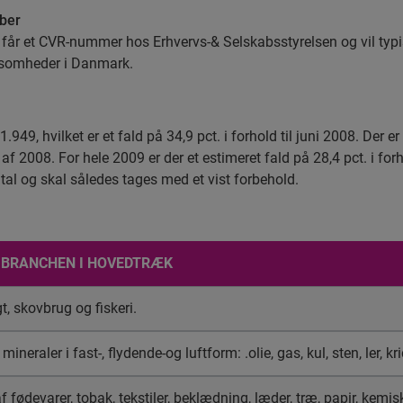
aber
 får et CVR-nummer hos Erhvervs-& Selskabsstyrelsen og vil typ
irksomheder i Danmark.
.949, hvilket er et fald på 34,9 pct. i forhold til juni 2008. Der e
af 2008. For hele 2009 er der et estimeret fald på 28,4 pct. i for
tal og skal således tages med et vist forbehold.
 BRANCHEN I HOVEDTRÆK
t, skovbrug og fiskeri.
mineraler i fast-, flydende-og luftform: .olie, gas, kul, sten, ler, kri
f fødevarer, tobak, tekstiler, beklædning, læder, træ, papir, kemis