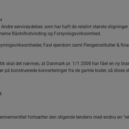
er
ndre serviceydelser, som har haft de relativt største stigninger
cherne Råstofindvinding og Forsyningsvirksomhed.
syningsvirksomheder, Fast ejendom samt Pengeinstitutter & finan
k skal det nævnes, at Danmark pr. 1/1 2008 har fået en ny br
 på konstruerede konverteringer fra de gamle koder, så disse st
t
 gennemsnittet fortsætter den stigende tendens med endnu en "r