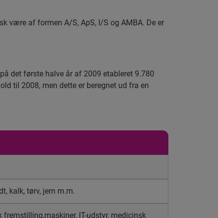
isk være af formen A/S, ApS, I/S og AMBA. De er
r på det første halve år af 2009 etableret 9.780
hold til 2008, men dette er beregnet ud fra en
dt, kalk, tørv, jern m.m.
k fremstilling,maskiner, IT-udstyr, medicinsk