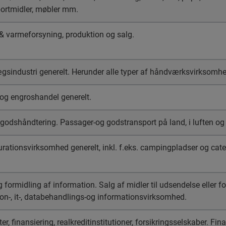
portmidler, møbler mm.
 & varmeforsyning, produktion og salg.
sindustri generelt. Herunder alle typer af håndværks­virksomhe
 og engroshandel generelt.
godshåndtering. Passager-og godstransport på land, i luften og
urationsvirksomhed generelt, inkl. f.eks. campingpladser og cat
 formidling af information. Salg af midler til udsendelse eller f
n-, it-, databehandlings-og informationsvirksomhed.
er, finansiering, realkreditinstitutioner, forsikringssel­skaber. Fi