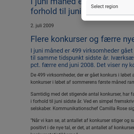
I juni måned er 499 virksomh
forhold til juni måned sidste
2. juli 2009
Flere konkurser og færre nye
I juni måned er 499 virksomheder gået 
til samme tidspunkt sidste år. Iværksæ
pct. færre end juni 2008. Det viser ny k
De 499 virksomheder, der er gået konkurs i løbet af
konkurser i løbet af sommerens første måned ramm
Samtidig med det stigende antal konkurser, har fær
i forhold til juni sidste år. Ved en simpel fremsk
selskaber. Kommunikationschef Camilla Rose sig
"Når vi kan se, at antallet af konkurser stiger og
positivt i de nye tal, er det, at antallet af konkurs