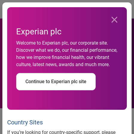
Togg
Experian plc
Welcome to Experian plc, our corporate site.
Discover what we do, our financial performance,
Experian lanza Mosaic en
how we improve financial health, our vibrant
culture, latest news, awards and much more.
Alemania
Continue to Experian plc site
Experian Lanza Mosaic En
Alemania
Country Sites
If you’re looking for country-specific support, please