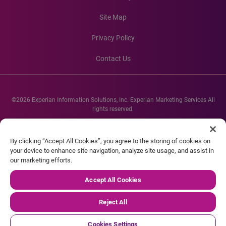
Site Map
Privacy Policy
Contact Us
©2026 Experian Information Solutions, Inc. Experian Marketing Services All
rights reserved.
Experian and the Experian marks used herein are service marks or registered
trademarks of Experian Informations Solutions, Inc. Other product and
By clicking “Accept All Cookies”, you agree to the storing of cookies on
company names mentioned herein are the property of their respective
your device to enhance site navigation, analyze site usage, and assist in
owners.
our marketing efforts.
Accept All Cookies
Reject All
Cookies Settings