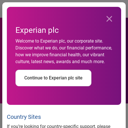
Togg
Experian plc
Welcome to Experian plc, our corporate site.
Crisi Economica: Per Il 75%
Discover what we do, our financial performance,
how we improve financial health, our vibrant
Delle Famiglie Britanniche Un
culture, latest news, awards and much more.
2009 Di Rinunce Importanti
Continue to Experian plc site
Crisi Economica: Per Il 75% Delle
Famiglie Britanniche Un 2009 Di
Country Sites
Rinunce Importanti
If you’re looking for country-specific support, please