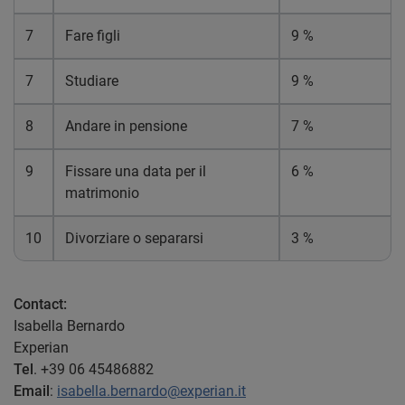
7
Fare figli
9 %
7
Studiare
9 %
8
Andare in pensione
7 %
9
Fissare una data per il
6 %
matrimonio
10
Divorziare o separarsi
3 %
Contact:
Isabella Bernardo
Experian
Tel
. +39 06 45486882
Email
:
isabella.bernardo@experian.it