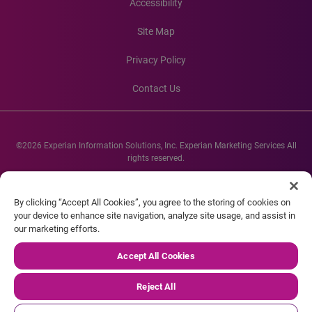
Accessibility
Site Map
Privacy Policy
Contact Us
©2026 Experian Information Solutions, Inc. Experian Marketing Services All
rights reserved.
Experian and the Experian marks used herein are service marks or registered
trademarks of Experian Informations Solutions, Inc. Other product and
By clicking “Accept All Cookies”, you agree to the storing of cookies on
company names mentioned herein are the property of their respective
your device to enhance site navigation, analyze site usage, and assist in
owners.
our marketing efforts.
Accept All Cookies
Reject All