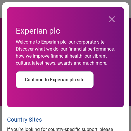
Togg
Experian plc
Welcome to Experian plc, our corporate site.
Discover what we do, our financial performance,
Marketing: Mosaic Sbarca In
how we improve financial health, our vibrant
culture, latest news, awards and much more.
Italia
Continue to Experian plc site
Marketing: Mosaic Sbarca In
Italia
Country Sites
If you’re looking for country-specific support, please