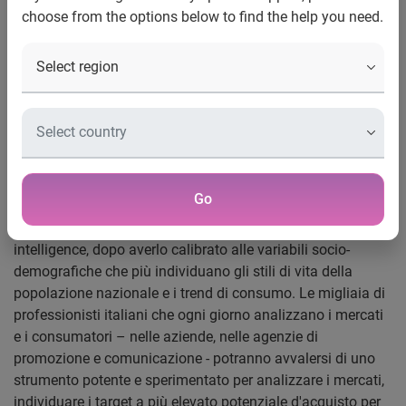
E' il più diffuso sistema di segmentazione dei
choose from the options below to find the help you need.
consumatori al mondo. Permette di
classificare la popolazione per stili di vita e
interesse ai diversi prodotti e servizi,
individuare i target migliori, conoscere i
mercati nel territorio.
Roma 4 giugno 2008 –
Mosaic, il più diffuso sistema al
mondo per l'analisi dei mercati al consumo è ora
disponibile anche per l'Italia. Lo annuncia Experian, leader
Go
mondiale della business information, che lo lancia in Italia
sia come servizio on-line, sia come sistema di marketing
intelligence, dopo averlo calibrato alle variabili socio-
demografiche che più individuano gli stili di vita della
popolazione nazionale e i trend di consumo. Le migliaia di
professionisti italiani che ogni giorno analizzano i mercati
e i consumatori – nelle aziende, nelle agenzie di
promozione e comunicazione - potranno avvalersi di uno
strumento potente e sperimentato per analizzare i mercati,
individuare i target a più elevato potenziale d'acquisto per