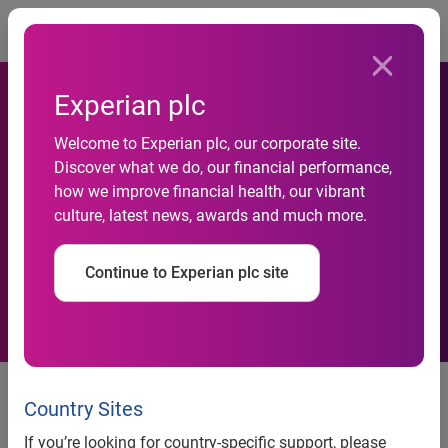
Togg
Experian plc
Welcome to Experian plc, our corporate site.
Los Centros Comerciales
Discover what we do, our financial performance,
how we improve financial health, our vibrant
Reciben En Octubre Un 2,3%
culture, latest news, awards and much more.
Menos De Visitas
Continue to Experian plc site
Los Centros Comerciales Reciben
En Octubre Un 2,3% Menos De
Country Sites
Visitas
If you’re looking for country-specific support, please