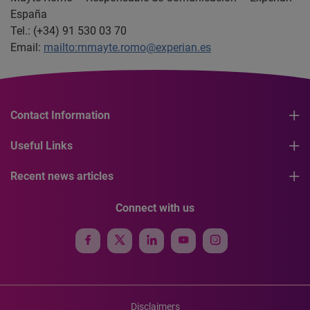
España
Tel.: (+34) 91 530 03 70
Email:
mailto:mmayte.romo@experian.es
Contact Information
Useful Links
Recent news articles
Connect with us
Disclaimers