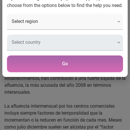
choose from the options below to find the help you need.
Noviembre
Es la mayor bajada de visitas en términos
interanuales en lo que va de año, según el
Indice Experian FootFall.
Madrid, 10 de diciembre de 2008.-
Los centros
comerciales han recibido en el pasado mes de noviembre
un 6,6% menos de visitas que durante el mismo mes del
Go
año pasado. La crisis y el hecho de que durante los
festivos de noviembre se mantuvieran cerrados los
establecimientos, han contribuido a una fuerte bajada de la
afluencia, la más acusada del año 2008 en términos
interanuales.
La afluencia intermensual por los centros comerciales
incluye siempre factores de temporalidad que la
incrementan o la reducen en función de cada mes. Meses
como julio diciembre suelen ser alcistas por el “factor