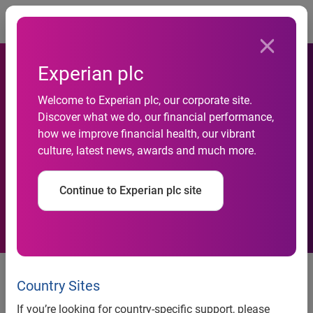
Togg
Experian plc
La Afluencia A Los Centros
Welcome to Experian plc, our corporate site.
Discover what we do, our financial performance,
Comerciales Registra Un
how we improve financial health, our vibrant
culture, latest news, awards and much more.
Descenso Del 6,6% En El
Mes De Noviembre
Continue to Experian plc site
La Afluencia A Los Centros
Comerciales Registra Un
Country Sites
Descenso Del 6,6% En El Mes De
If you’re looking for country-specific support, please