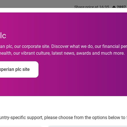
Share price at 16:35
2897
out us
What we do
Investors
Responsibility
lc
n plc, our corporate site. Discover what we do, our financial 
health, our vibrant culture, latest news, awards and much more.
perian plc site
nne manager in Gran 
ountry-specific support, please choose from the options below to 