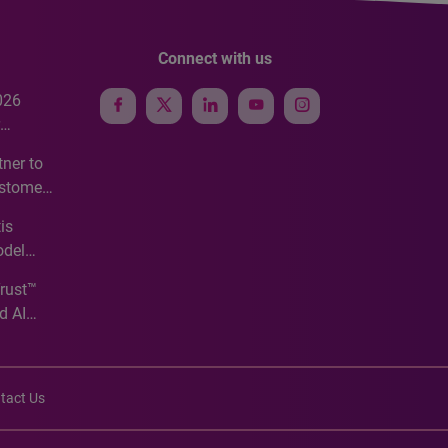
Connect with us
026
e
ner to
ustomer
ve
is
odel
Trust™
d AI
tact Us