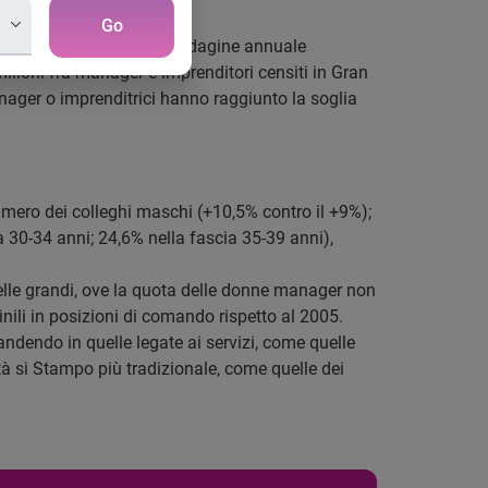
Go
a. È quanto emerge dall’indagine annuale
ilioni fra manager e imprenditori censiti in Gran
nager o imprenditrici hanno raggiunto la soglia
umero dei colleghi maschi (+10,5% contro il +9%);
a 30-34 anni; 24,6% nella fascia 35-39 anni),
elle grandi, ove la quota delle donne manager non
ili in posizioni di comando rispetto al 2005.
andendo in quelle legate ai servizi, come quelle
ità si Stampo più tradizionale, come quelle dei