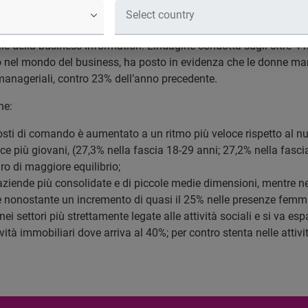
 In Gran Bretagna
ento della quota rosa ai vertici delle imprese in Gran Bretagn
e della business information. L’indagine condotta sugli oltre 4 m
to nel mondo del business, ha posto in evidenza che le donne ma
 manageriali, contro 23% dell’anno precedente.
he:
 posti di comando è aumentato a un ritmo più veloce rispetto al n
ce più giovani, (27,3% nella fascia 18-29 anni; 27,2% nella fasci
o di maggiore equilibrio;
aziende più consolidate e di piccole medie dimensioni, mentre n
 nonostante un incremento di quasi il 25% nelle presenze femmin
 settori più strettamente legate alle attività sociali e si va esp
vità immobiliari dove arriva al 40%; per contro stenta nelle attiv