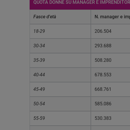
QUOTA DONNE SU MANAGER E IMPRENDITOR
Fasce d'età
N. manager e imp
18-29
206.504
30-34
293.688
35-39
508.280
40-44
678.553
45-49
668.761
50-54
585.086
55-59
530.383