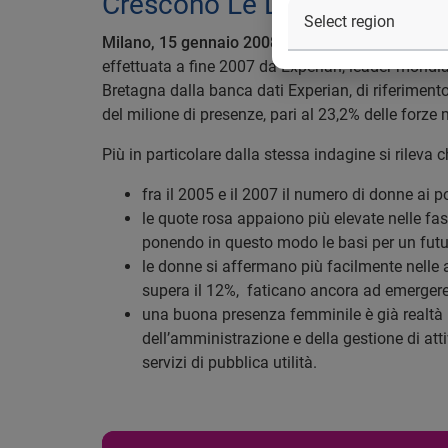
Crescono Le Donne Manager
Milano, 15 gennaio 2008
– Lieve ma costante aum
effettuata a fine 2007 da Experian, leader mondial
Bretagna dalla banca dati Experian, di riferimen
del milione di presenze, pari al 23,2% delle forze
Più in particolare dalla stessa indagine si rileva c
fra il 2005 e il 2007 il numero di donne ai
le quote rosa appaiono più elevate nelle fas
ponendo in questo modo le basi per un futur
le donne si affermano più facilmente nelle 
supera il 12%, faticano ancora ad emergere
una buona presenza femminile è già realtà nei
dell’amministrazione e della gestione di atti
servizi di pubblica utilità.