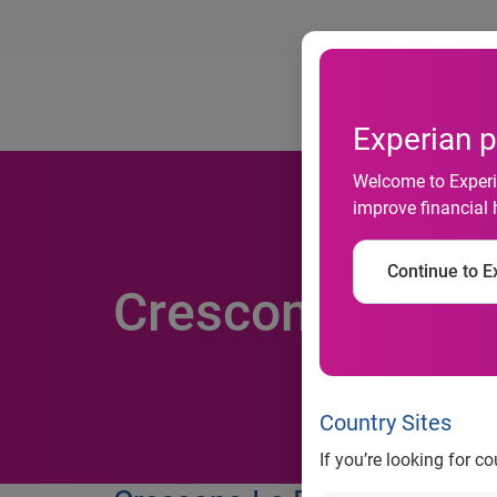
Ab
Experian p
Welcome to Experia
improve financial 
Continue to Ex
Crescono le do
Country Sites
If you’re looking for c