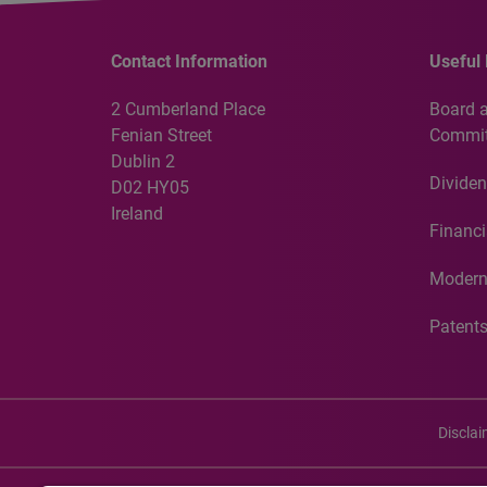
Contact Information
Useful 
2 Cumberland Place
Board 
Fenian Street
Commit
Dublin 2
Dividen
D02 HY05
Ireland
Financi
Modern
Patent
Discla