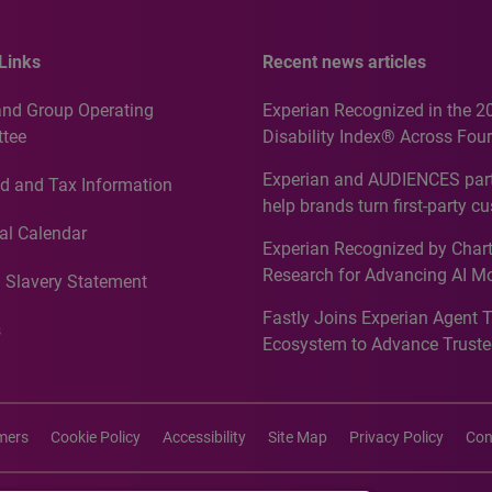
Links
Recent news articles
and Group Operating
Experian Recognized in the 2
tee
Disability Index® Across Four
Countries, Including First-Tim
Experian and AUDIENCES part
d and Tax Information
Recognition for Australia
help brands turn first-party c
intelligence into more effecti
al Calendar
Experian Recognized by Chart
media activation
Research for Advancing AI M
 Slavery Statement
Governance in Quantitative
Fastly Joins Experian Agent 
Analytics50 2026
s
Ecosystem to Advance Truste
Commerce
imers
Cookie Policy
Accessibility
Site Map
Privacy Policy
Con