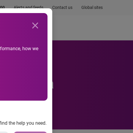
.00
Alerts and feeds
Contact us
Global sites
Newsroom
Life at Experian
performance, how we
Bretagna
find the help you need.