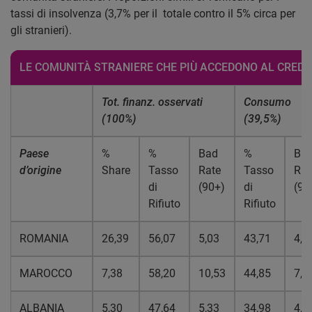
tassi di insolvenza (3,7% per il totale contro il 5% circa per
gli stranieri).
LE COMUNITÀ STRANIERE CHE PIÙ ACCEDONO AL CREDI
Tot. finanz. osservati
Consumo
(100%)
(39,5%)
Paese
%
%
Bad
%
Ba
d’origine
Share
Tasso
Rate
Tasso
Rat
di
(90+)
di
(90
Rifiuto
Rifiuto
ROMANIA
26,39
56,07
5,03
43,71
4,1
MAROCCO
7,38
58,20
10,53
44,85
7,8
ALBANIA
5,30
47,64
5,33
34,98
4,0