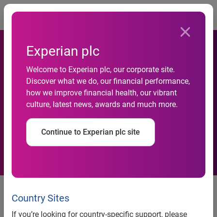
Togg
Experian plc
Welcome to Experian plc, our corporate site.
Discover what we do, our financial performance,
Credito: in crescita i
how we improve financial health, our vibrant
culture, latest news, awards and much more.
finanziamenti agli stranieri
Continue to Experian plc site
Credito: In Crescita I
Finanziamenti Agli Stranieri
Country Sites
If you’re looking for country-specific support, please