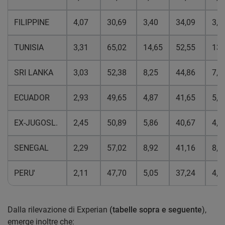
FILIPPINE
4,07
30,69
3,40
34,09
3,7
TUNISIA
3,31
65,02
14,65
52,55
13,
SRI LANKA
3,03
52,38
8,25
44,86
7,5
ECUADOR
2,93
49,65
4,87
41,65
5,0
EX-JUGOSL.
2,45
50,89
5,86
40,67
4,7
SENEGAL
2,29
57,02
8,92
41,16
8,1
PERU'
2,11
47,70
5,05
37,24
4,9
Dalla rilevazione di Experian
(tabelle sopra e seguente
),
emerge inoltre che: