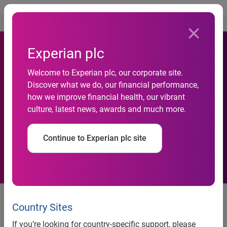
Togg
Experian plc
Welcome to Experian plc, our corporate site.
Ortensa Pere Cerci, Experian
Discover what we do, our financial performance,
how we improve financial health, our vibrant
Türkiye Analitik Birimi Lideri
culture, latest news, awards and much more.
Oldu
Continue to Experian plc site
Experian Türkiye’de 1 yıldır
Analitik Birimi Kıdemli Müdürü
Country Sites
olarak görevini sürdüren Ortensa
If you’re looking for country-specific support, please