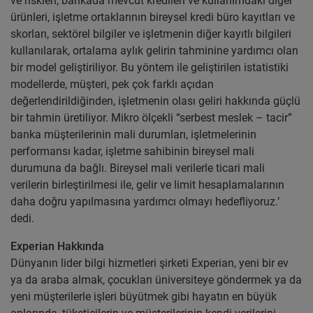
ve riskleri, bankada mevcut kredileri ve kullanımdaki diğer
ürünleri, işletme ortaklarının bireysel kredi büro kayıtları ve
skorları, sektörel bilgiler ve işletmenin diğer kayıtlı bilgileri
kullanılarak, ortalama aylık gelirin tahminine yardımcı olan
bir model geliştiriliyor. Bu yöntem ile geliştirilen istatistiki
modellerde, müşteri, pek çok farklı açıdan
değerlendirildiğinden, işletmenin olası geliri hakkında güçlü
bir tahmin üretiliyor. Mikro ölçekli “serbest meslek – tacir”
banka müşterilerinin mali durumları, işletmelerinin
performansı kadar, işletme sahibinin bireysel mali
durumuna da bağlı. Bireysel mali verilerle ticari mali
verilerin birleştirilmesi ile, gelir ve limit hesaplamalarının
daha doğru yapılmasına yardımcı olmayı hedefliyoruz.’
dedi.
Experian Hakkında
Dünyanın lider bilgi hizmetleri şirketi Experian, yeni bir ev
ya da araba almak, çocukları üniversiteye göndermek ya da
yeni müşterilerle işleri büyütmek gibi hayatın en büyük