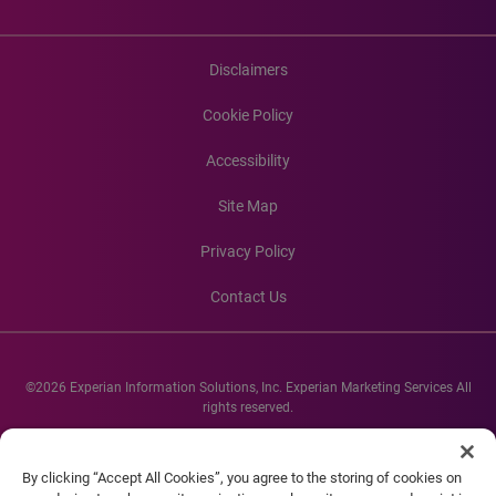
Disclaimers
Cookie Policy
Accessibility
Site Map
Privacy Policy
Contact Us
©2026 Experian Information Solutions, Inc. Experian Marketing Services All
rights reserved.
Experian and the Experian marks used herein are service marks or registered
trademarks of Experian Informations Solutions, Inc. Other product and
By clicking “Accept All Cookies”, you agree to the storing of cookies on
company names mentioned herein are the property of their respective