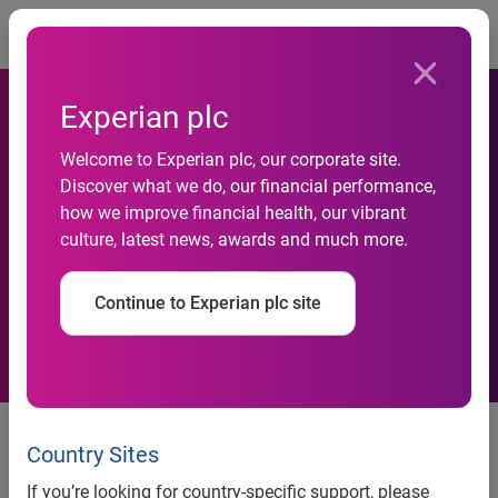
Togg
Experian plc
Welcome to Experian plc, our corporate site.
Mikro KOBİ’ler için
Discover what we do, our financial performance,
how we improve financial health, our vibrant
Kredilendirme Kararları Artık
culture, latest news, awards and much more.
Çok Daha Doğru ve Hızlı!
Continue to Experian plc site
Türkiye’deki girişimlerin büyük bir
bölümünü oluşturan mikro
Country Sites
KOBİ’ler için, finansal kuruluşların
If you’re looking for country-specific support, please