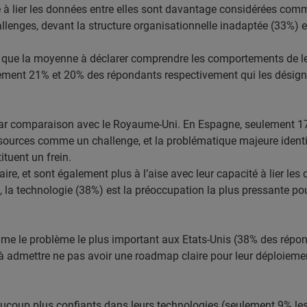
cité à lier les données entre elles sont davantage considérées c
hallenges, devant la structure organisationnelle inadaptée (33%)
que la moyenne à déclarer comprendre les comportements de leur
lement 21% et 20% des répondants respectivement qui les désig
e par comparaison avec le Royaume-Uni. En Espagne, seulement 1
s sources comme un challenge, et la problématique majeure identi
ituent un frein.
re, et sont également plus à l’aise avec leur capacité à lier les
la technologie (38%) est la préoccupation la plus pressante pou
mme le problème le plus important aux Etats-Unis (38% des répond
 admettre ne pas avoir une roadmap claire pour leur déploieme
ucoup plus confiants dans leurs technologies (seulement 9% le