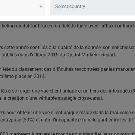
 capacité à lier les données entre elle
 comme les trois principaux challenge
ting digital font face à un défi de taille avec l’afflux continue
s cette année sont liés à la qualité de la donnée, son enrichisse
e publiés dans l’édition 2015 du Digital Marketer Report.
 en tête du classement des difficultés rencontrées par les market
atrième place en 2014.
s à se forger une vue client unique et un tiers des interrogés (32
la création d’une véritable stratégie cross-canal.
ers pour obtenir une vue client unique réside dans la mauvaise q
’entreprise (39%) et enfin l’incapacité à faire le pont entre les d
000 marketers à travers le monde pour identifier leurs opportuni