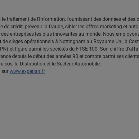
e traitement de l’information, fournissant des données et des o
ue de crédit, prévenir la fraude, cibler les offres marketing et a
e des entreprises les plus innovantes au monde. Nous employon
 et de sièges opérationnels à Nottingham au Royaume-Uni, à Costa
PN) et figure parmi les sociétés du FTSE 100. Son chiffre d’affai
n France depuis le début des années 90 et compte parmi ses clie
elcos, la Distribution et le Secteur Automobile.
s sur
www.experian.fr