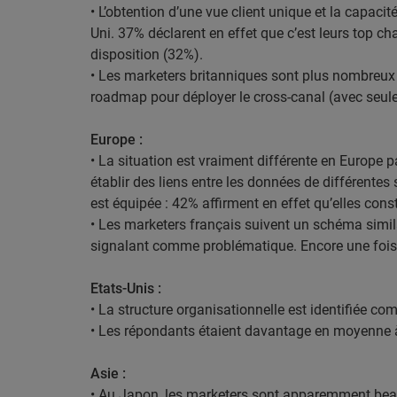
• L’obtention d’une vue client unique et la capa
Uni. 37% déclarent en effet que c’est leurs top c
disposition (32%).
• Les marketers britanniques sont plus nombreux 
roadmap pour déployer le cross-canal (avec seu
Europe :
• La situation est vraiment différente en Europ
établir des liens entre les données de différente
est équipée : 42% affirment en effet qu’elles const
• Les marketers français suivent un schéma similai
signalant comme problématique. Encore une fois, 
Etats-Unis :
• La structure organisationnelle est identifiée co
• Les répondants étaient davantage en moyenne à
Asie :
• Au Japon, les marketers sont apparemment bea