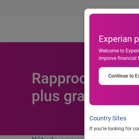
Ab
Experian p
Welcome to Experia
improve financial 
Rapprocher les 
Continue to Ex
plus grand défi
Country Sites
If you’re looking for c