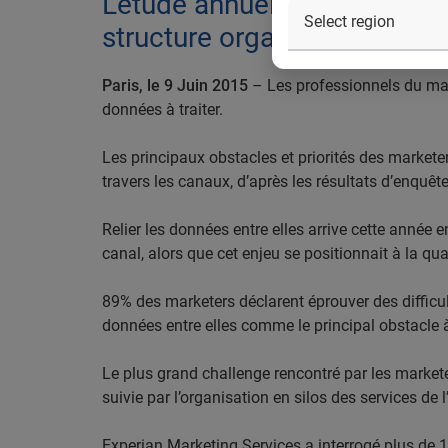
L’étude annuelle identifie la
structure organisationnelle
Paris, le 9 Juin 2015
– Les professionnels du marke
données à traiter.
Les principaux obstacles et priorités des marketer
travers les canaux, d’après les résultats d’enquêt
Relier les données entre elles arrive cette année
canal, alors que cet enjeu se positionnait à la qu
89% des marketers déclarent éprouver des difficulté
données entre elles comme le principal obstacle à 
Le plus grand challenge rencontré par les market
suivie par l’organisation en silos des services de l
Experian Marketing Services a interrogé plus de 1