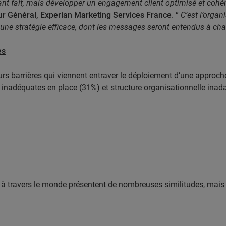
ant fait, mais développer un engagement client optimisé et cohé
ur Général, Experian Marketing Services France
. “
C’est l’organ
une stratégie efficace, dont les messages seront entendus à chaqu
es
eurs barrières qui viennent entraver le déploiement d’une approc
inadéquates en place (31%) et structure organisationnelle inadap
 à travers le monde présentent de nombreuses similitudes, mais le