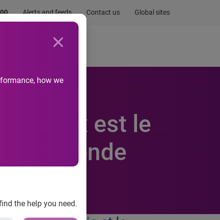
.00
Alerts and feeds
Contact us
Global sites
Newsroom
Life at Experian
performance, how we
 canaux est le
ers le monde
find the help you need.