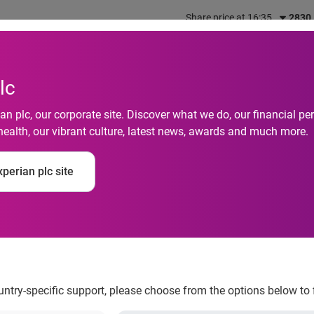
Share price at 16:35
2830
out us
What we do
Investors
Responsibility
lc
n plc, our corporate site. Discover what we do, our financial 
health, our vibrant culture, latest news, awards and much more.
données de différents
perian plc site
 des marketers à trav
ountry-specific support, please choose from the options below to 