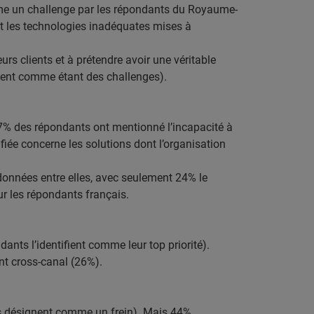
omme un challenge par les répondants du Royaume-
 et les technologies inadéquates mises à
s clients et à prétendre avoir une véritable
nent comme étant des challenges).
7% des répondants ont mentionné l’incapacité à
fiée concerne les solutions dont l’organisation
 données entre elles, avec seulement 24% le
r les répondants français.
ants l’identifient comme leur top priorité).
nt cross-canal (26%).
s désignent comme un frein). Mais 44%