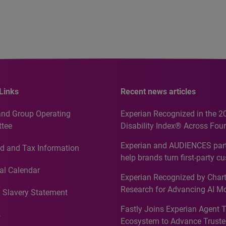
Links
Recent news articles
and Group Operating
Experian Recognized in the 2
tee
Disability Index® Across Four
Countries, Including First-Tim
Experian and AUDIENCES part
d and Tax Information
Recognition for Australia
help brands turn first-party c
intelligence into more effecti
al Calendar
Experian Recognized by Chart
media activation
Research for Advancing AI M
 Slavery Statement
Governance in Quantitative
Fastly Joins Experian Agent 
Analytics50 2026
s
Ecosystem to Advance Truste