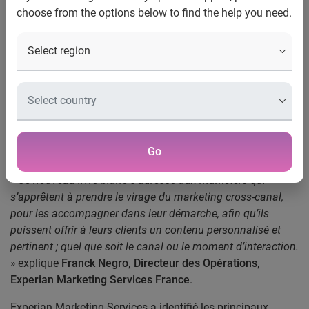
choose from the options below to find the help you need.
Les marketers pensent cross-canal, mais agissent encore
multi-canal
Au rythme où le marché évolue, délivrer le bon message à
la bonne personne au bon moment (et sur le bon support)
est devenu un énorme défi. Contrairement à jadis où ils
sollicitaient peu de leviers marketing, les clients utilisent
aujourd’hui de façon fluide une large variété de canaux et
Go
de terminaux.
« Ce nouveau livre blanc s’adresse aux marketers qui
s’apprêtent à prendre le virage du marketing cross-canal,
pour les accompagner dans leur démarche, afin qu’ils
puissent offrir à leurs clients un contenu personnalisé et
pertinent ; quel que soit le canal ou le moment d’interaction.
»
explique
Franck Negro, Directeur des Opérations,
Experian Marketing Services France
.
Experian Marketing Services a identifié les principaux