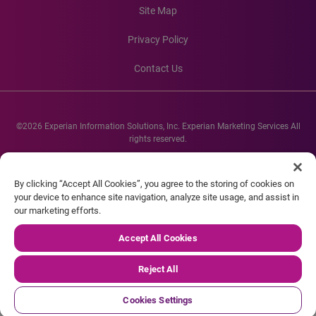
Site Map
Privacy Policy
Contact Us
©2026 Experian Information Solutions, Inc. Experian Marketing Services All
rights reserved.
Experian and the Experian marks used herein are service marks or registered
trademarks of Experian Informations Solutions, Inc. Other product and
By clicking “Accept All Cookies”, you agree to the storing of cookies on
company names mentioned herein are the property of their respective
your device to enhance site navigation, analyze site usage, and assist in
owners.
our marketing efforts.
Accept All Cookies
Reject All
Cookies Settings