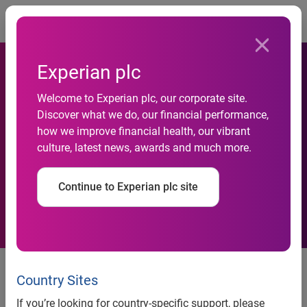
Togg
Experian plc
Experian Marketing Services
Welcome to Experian plc, our corporate site.
publie un nouveau livre blanc
Discover what we do, our financial performance,
how we improve financial health, our vibrant
pour aider les marketers à
culture, latest news, awards and much more.
déjouer les codes du
Continue to Experian plc site
marketing cross-canal
Paris, le 1er octobre 2015 –
Experian Marketing Services,
expert mondial de la qualité des données, de la
Country Sites
connaissance clients et du marketing cross-canal, annonce
If you’re looking for country-specific support, please
aujourd’hui la sortie d’un nouveau livre blanc.