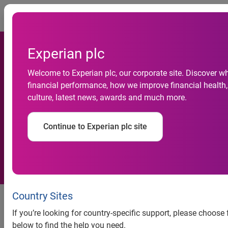
Togg
Experian plc
Welcome to Experian plc, our corporate site. Discover w
Pedidos de falência caem
financial performance, how we improve financial health,
culture, latest news, awards and much more.
8,9% em 2013, revela Serasa
Experian
Continue to Experian plc site
Foram realizados, em 2013, 1.758 pedidos de falência em
Country Sites
todo o país, queda de 8,9% em relação aos 1.929
If you’re looking for country-specific support, please choose
requerimentos efetuados em 2012. É o que revela
below to find the help you need.
oIndicador Serasa Experian de Falências e Recuperações.