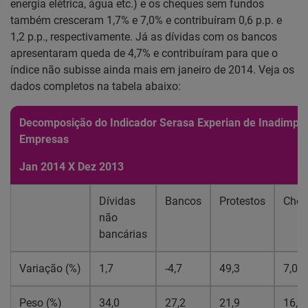
energia elétrica, água etc.) e os cheques sem fundos
também cresceram 1,7% e 7,0% e contribuíram 0,6 p.p. e
1,2 p.p., respectivamente. Já as dívidas com os bancos
apresentaram queda de 4,7% e contribuíram para que o
índice não subisse ainda mais em janeiro de 2014. Veja os
dados completos na tabela abaixo:
Decomposição do Indicador Serasa Experian de Inadimplê
Empresas
Jan 2014 X Dez 2013
Dívidas
Bancos
Protestos
Cheq
não
bancárias
Variação (%)
1,7
-4,7
49,3
7,0
Peso (%)
34,0
27,2
21,9
16,9