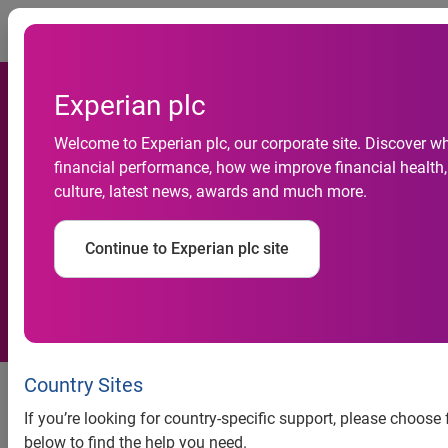
Togg
Experian plc
Welcome to Experian plc, our corporate site. Discover w
Inadimplência das empresas
financial performance, how we improve financial health,
culture, latest news, awards and much more.
começa o ano em alta, revela
Serasa Experian
Continue to Experian plc site
Títulos protestados foram os principais responsáveis pelo
Country Sites
crescimento do índice no mês
If you’re looking for country-specific support, please choose
OIndicador Serasa Experian de Inadimplência das
below to find the help you need.