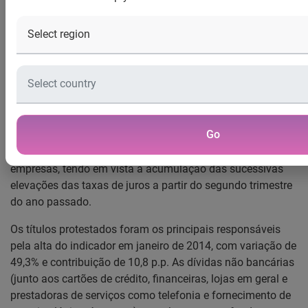
Empresas registrou em janeiro deste ano crescimento de
11,3%, na comparação com dezembro de 2013. Na
variação anual – janeiro de 2014 contra o mesmo mês de
2013 – o indicador também apresentou alta de 11,1%.
De acordo com os economistas da Serasa Experian, o
aumento da inadimplência das empresas no primeiro mês
de 2014 foi reflexo da alta da inadimplência dos
Go
consumidores, também verificada em janeiro/14, bem
como do impacto da elevação do custo financeiro das
empresas, tendo em vista a acumulação das sucessivas
elevações das taxas de juros a partir do segundo trimestre
do ano passado.
Os títulos protestados foram os principais responsáveis
pela alta do indicador em janeiro de 2014, com variação de
49,3% e contribuição de 10,8 p.p. As dívidas não bancárias
(junto aos cartões de crédito, financeiras, lojas em geral e
prestadoras de serviços como telefonia e fornecimento de