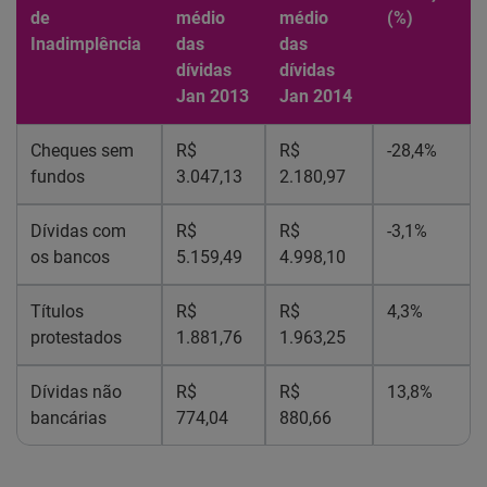
de
médio
médio
(%)
Inadimplência
das
das
dívidas
dívidas
Jan 2013
Jan 2014
Cheques sem
R$
R$
-28,4%
fundos
3.047,13
2.180,97
Dívidas com
R$
R$
-3,1%
os bancos
5.159,49
4.998,10
Títulos
R$
R$
4,3%
protestados
1.881,76
1.963,25
Dívidas não
R$
R$
13,8%
bancárias
774,04
880,66