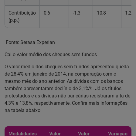
Contribuição
0,6
-1,3
10,8
1,2
(p.p.)
Fonte: Serasa Experian
Cai o valor médio dos cheques sem fundos
O valor médio dos cheques sem fundos apresentou queda
de 28,4% em janeiro de 2014, na comparação com o
mesmo mês do ano anterior. As dívidas com os bancos
também apresentaram declínio de 3,1%%. Já os títulos
protestados e as dívidas não bancárias registraram alta de
4,3% e 13,8%, respectivamente. Confira mais informações
na tabela abaixo:
Modalidades
Valor
Valor
Variação