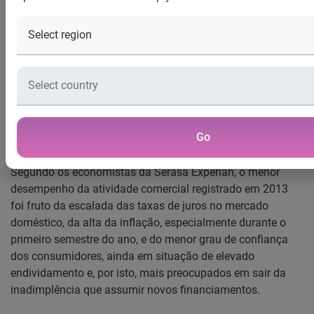
anos, superando apenas as variações anuais exibidas
durante o período de 2001 a 2003. De 2004 a 2012, o
menor crescimento da atividade varejista havia ocorrido
em 2009 (alta anual de 6,1%), ano que foi marcado pela
recessão do primeiro semestre devido aos impactos
adversos da crise financeira internacional, eclodida a partir
de setembro de 2008.
Go
Segundo os economistas da Serasa Experian, o menor
desempenho da atividade comercial registrado em 2013
foi fruto da escalada das taxas de juros no mercado
doméstico, da alta da inflação, especialmente durante o
primeiro semestre do ano, e do menor grau de confiança
dos consumidores, ainda em situação de elevado
endividamento e, por isto, mais preocupados em sair da
inadimplência que assumir novos financiamentos.