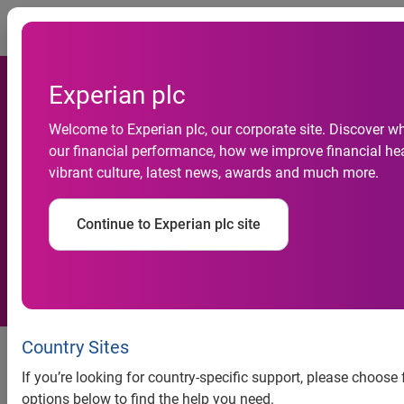
Togg
Experian plc
Welcome to Experian plc, our corporate site. Discover w
Atividade do comércio
our financial performance, how we improve financial hea
vibrant culture, latest news, awards and much more.
cresce 5,2% em 2013, revela
Serasa Experian
Continue to Experian plc site
De acordo com oIndicador Serasa Experian de Atividade do
Country Sites
Comércio, o movimento dos consumidores nas lojas em
If you’re looking for country-specific support, please choose
2013 cresceu 5,2% em relação ao ano de 2012. Foi o
options below to find the help you need.
menor ritmo de crescimento da atividade varejista em 10