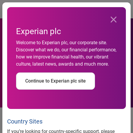
Togg
Experian plc
Faturamento do varejo nesta
Welcome to Experian plc, our corporate site.
Discover what we do, our financial performance,
Páscoa será superior ao de
how we improve financial health, our vibrant
culture, latest news, awards and much more.
2011, mostra Pesquisa de
Expectativa Serasa Experian
Continue to Experian plc site
Faturamento do varejo nesta
Páscoa será superior ao de 2011,
Country Sites
mostra Pesquisa de Expectativa
If you’re looking for country-specific support, please