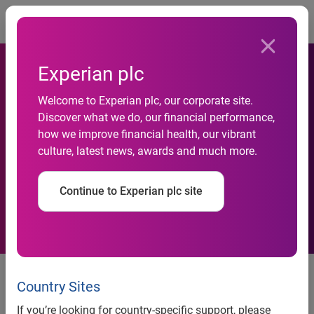
Togg
Experian plc
Welcome to Experian plc, our corporate site.
Fusioni e acquisizioni: la
Discover what we do, our financial performance,
how we improve financial health, our vibrant
Gran Bretagna conferma
culture, latest news, awards and much more.
vivacità
Continue to Experian plc site
Fusioni e acquisizioni: la Gran
Country Sites
Bretagna conferma vivacità
If you’re looking for country-specific support, please