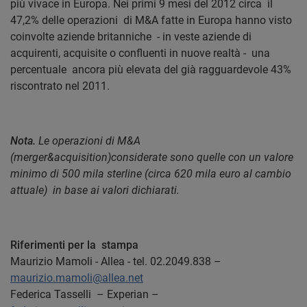
più vivace in Europa. Nei primi 9 mesi del 2012 circa
il
47,2% delle operazioni
di M&A fatte in Europa hanno visto
coinvolte aziende britanniche
- in veste aziende di
acquirenti, acquisite o confluenti in nuove realtà -
una
percentuale
ancora più elevata del già ragguardevole 43%
riscontrato nel 2011.
Nota.
Le operazioni di M&A
(merger&acquisition)considerate sono quelle con un valore
minimo di 500 mila sterline (circa 620 mila euro al cambio
attuale)
in base ai valori dichiarati.
Riferimenti per la stampa
Maurizio Mamoli - Allea - tel. 02.2049.838 –
maurizio.mamoli@allea.net
Federica Tasselli – Experian –