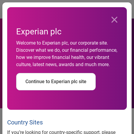
Togg
Experian plc
Welcome to Experian plc, our corporate site.
Experian nomina Giglio Del
Discover what we do, our financial performance,
how we improve financial health, our vibrant
Borgo nuovo Country
culture, latest news, awards and much more.
Manager per l'Italia
Continue to Experian plc site
EXPERIAN NOMINA GIGLIO DEL BORGO NUOVO
COUNTRY MANAGER PER L’ITALIA
Country Sites
If you’re looking for country-specific support, please
Milano, 14 febbraio 2012
– Experian, leader mondiale nei