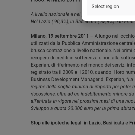
A livello nazionale e nei primi quattro mesi dell'a
Nel Lazio (-90,3%), in Basilicata (-88,8%) e in Friu
Milano, 19 settembre 2011
– A lungo nell'occhio 
utilizzati dalla Pubblica Amministrazione centrale
brusca contrazione a livello nazionale. Nei primi 
recupero di crediti in sofferenza e non alla sotto
Experian, di riferimento nel mondo dei servizi infor
registrato tra il 2009 e il 2010, quando il loro n
Business Development Manager di Experian,
“La 
regime della soglia minima di importo per poter ri
riscossione, oltre ad un indebitamento minore da 
all'entrata in vigore nei prossimi mesi di una nuo
Sviluppo a quota 20.000 euro per la prima abitazio
Stop alle ipoteche legali in Lazio, Basilicata e F