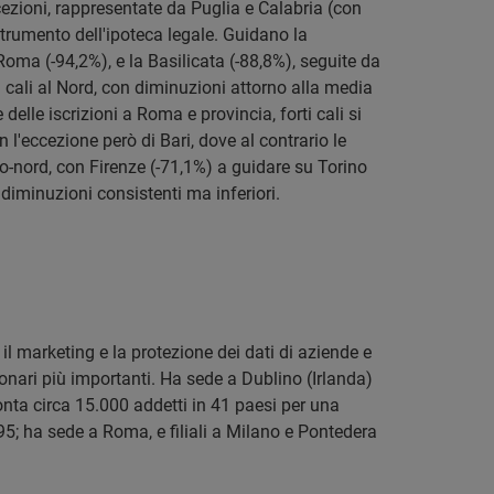
eccezioni, rappresentate da Puglia e Calabria (con
 strumento dell'ipoteca legale. Guidano la
i Roma (-94,2%), e la Basilicata (-88,8%), seguite da
 i cali al Nord, con diminuzioni attorno alla media
elle iscrizioni a Roma e provincia, forti cali si
n l'eccezione però di Bari, dove al contrario le
o-nord, con Firenze (-71,1%) a guidare su Torino
diminuzioni consistenti ma inferiori.
 il marketing e la protezione dei dati di aziende e
onari più importanti. Ha sede a Dublino (Irlanda)
onta circa 15.000 addetti in 41 paesi per una
1995; ha sede a Roma, e filiali a Milano e Pontedera