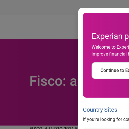
Ab
Experian p
Welcome to Experia
improve financial 
Continue to Ex
Fisco: a inizio 2
Country Sites
If you’re looking for c
FISCO: A INIZIO 2011 FORTE CALO DELLE IPO