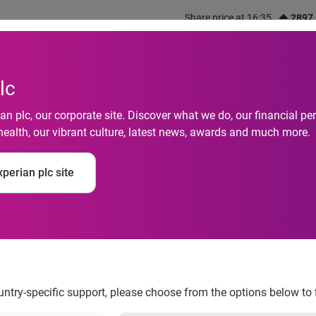
Share price at 16:35
2897
out us
What we do
Investors
Responsibility
lc
n plc, our corporate site. Discover what we do, our financial 
health, our vibrant culture, latest news, awards and much more.
perian plc site
011 forte calo delle i
ountry-specific support, please choose from the options below to 
TECHE LEGALI