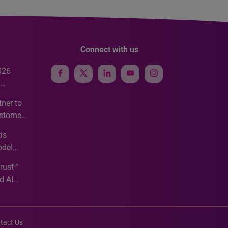
Connect with us
026
e
ner to
ustomer
ve
is
odel
Trust™
d AI
tact Us