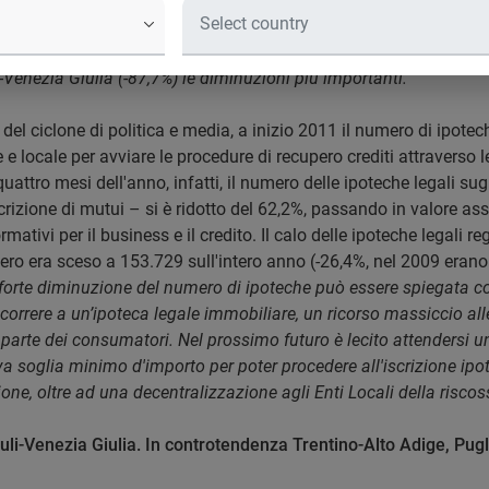
nno, le attività di recupero crediti della PA tramite ipoteca lega
li-Venezia Giulia (-87,7%) le diminuzioni più importanti.
del ciclone di politica e media, a inizio 2011 il numero di ipotec
 e locale per avviare le procedure di recupero crediti attraverso 
quattro mesi dell'anno, infatti, il numero delle ipoteche legali 
scrizione di mutui – si è ridotto del 62,2%, passando in valore 
mativi per il business e il credito. Il calo delle ipoteche legali 
umero era sceso a 153.729 sull'intero anno (-26,4%, nel 2009 era
forte diminuzione del numero di ipoteche può essere spiegata con d
correre a un’ipoteca legale immobiliare, un ricorso massiccio all
parte dei consumatori. Nel prossimo futuro è lecito attendersi u
va soglia minimo d'importo per poter procedere all'iscrizione ipo
ne, oltre ad una decentralizzazione agli Enti Locali della riscos
riuli-Venezia Giulia. In controtendenza Trentino-Alto Adige, Pug