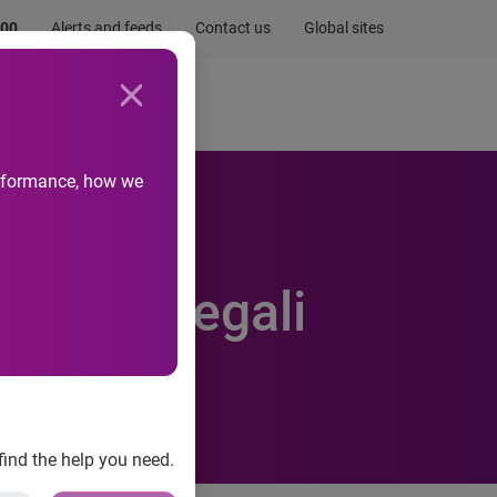
.00
Alerts and feeds
Contact us
Global sites
Newsroom
Life at Experian
performance, how we
poteche legali
find the help you need.