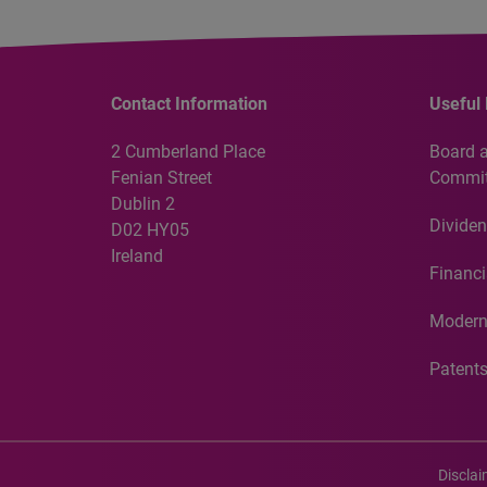
Contact Information
Useful 
2 Cumberland Place
Board 
Fenian Street
Commit
Dublin 2
Dividen
D02 HY05
Ireland
Financi
Modern
Patent
Discla