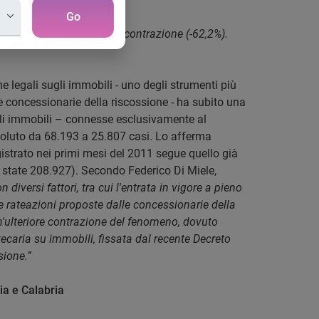
Go
le hanno subito una brusca contrazione (-62,2%).
he legali sugli immobili - uno degli strumenti più
le concessionarie della riscossione - ha subito una
sugli immobili – connesse esclusivamente al
assoluto da 68.193 a 25.807 casi. Lo afferma
registrato nei primi mesi del 2011 segue quello già
no state 208.927). Secondo Federico Di Miele,
iversi fattori, tra cui l'entrata in vigore a pieno
e rateazioni proposte dalle concessionarie della
n'ulteriore contrazione del fenomeno, dovuto
tecaria su immobili, fissata dal recente Decreto
sione.”
lia e Calabria