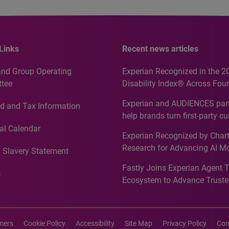
Links
Recent news articles
and Group Operating
Experian Recognized in the 2
tee
Disability Index® Across Four
Countries, Including First-Tim
Experian and AUDIENCES part
d and Tax Information
Recognition for Australia
help brands turn first-party c
intelligence into more effecti
al Calendar
Experian Recognized by Chart
media activation
Research for Advancing AI M
 Slavery Statement
Governance in Quantitative
Fastly Joins Experian Agent 
Analytics50 2026
s
Ecosystem to Advance Truste
Commerce
imers
Cookie Policy
Accessibility
Site Map
Privacy Policy
Con