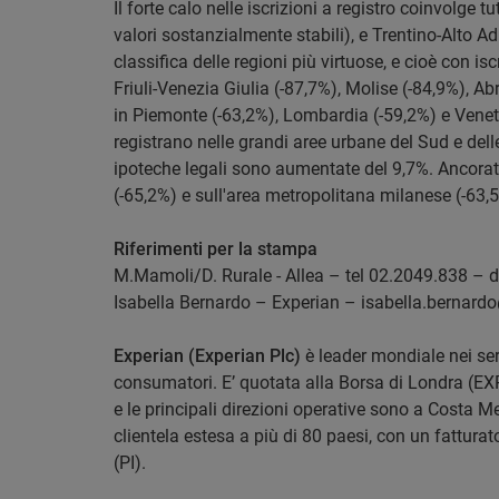
Il forte calo nelle iscrizioni a registro coinvolge 
valori sostanzialmente stabili), e Trentino-Alto A
classifica delle regioni più virtuose, e cioè con is
Friuli-Venezia Giulia (-87,7%), Molise (-84,9%), Ab
in Piemonte (-63,2%), Lombardia (-59,2%) e Veneto (
registrano nelle grandi aree urbane del Sud e delle
ipoteche legali sono aumentate del 9,7%. Ancorate
(-65,2%) e sull'area metropolitana milanese (-63,
Riferimenti per la stampa
M.Mamoli/D. Rurale - Allea – tel 02.2049.838 – d
Isabella Bernardo – Experian – isabella.bernar
Experian (Experian Plc)
è leader mondiale nei serv
consumatori. E’ quotata alla Borsa di Londra (EXP
e le principali direzioni operative sono a Costa 
clientela estesa a più di 80 paesi, con un fatturat
(PI).