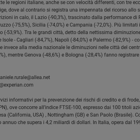
tutte le regioni italiane, anche se con velocità differenti, con tre 
dige, dove al contrario si registra una impennata del ricorso allo
crizioni in calo, il Lazio (-90,3%), trascinato dalla performance d
ruzzo (-75,5%), Sicilia (-74,0%) e Campania (-72,0%). Più limitati
-53,9%). Tra le grandi città, detto della nettissima diminuzione d
 Isole - Cagliari (-84,7%), Napoli (-84,0%) e Palermo (-82,9%) - co
 invece alla media nazionale le diminuzioni nelle città del centr
5%), mentre Genova (-48,6%) e Bologna (-28,4%) fanno registrare 
aniele.rurale@allea.net
do@experian.com
izi informativi per la prevenzione dei rischi di credito e di frode,
N), ove concorre all’indice FTSE-100, espresso dai 100 titoli azi
Mesa (California, USA) , Nottingham (GB) e San Paolo (Brasile). C
o annuo che supera i 4,2 miliardi di dollari. In Italia, opera dal 